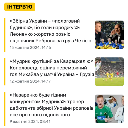
ІНТЕРВ'Ю
«Збірна України – «пологовий
будинок», бо голи народжує»:
Леоненко жорстко розніс
підопічних Реброва за гру з Чехією
15 жовтня 2024, 14:16
«Мудрик крутіший за Кварацхелію»:
Кополовець оцінив переможний
гол Михайла у матчі Україна – Грузія
12 жовтня 2024, 14:17
«Назаренко буде гідним
конкурентом Мудрика»: тренер
дебютанта збірної України розповів
все про свого підопічного
9 жовтня 2024, 08:41