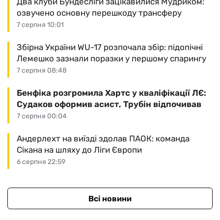
Два клуби Бундесліги зацікавилися Мудриком:
озвучено основну перешкоду трансферу
7 серпня 10:01
Збірна України WU-17 розпочала збір: підопічні
Лемешко зазнали поразки у першому спарингу
7 серпня 08:48
Бенфіка розгромила Хартс у кваліфікації ЛЄ:
Судаков оформив асист, Трубін відпочивав
7 серпня 00:04
Андерлехт на виїзді здолав ПАОК: команда
Сікана на шляху до Ліги Європи
6 серпня 22:59
Всі новини