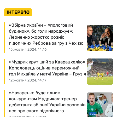
ІНТЕРВ'Ю
«Збірна України – «пологовий
будинок», бо голи народжує»:
Леоненко жорстко розніс
підопічних Реброва за гру з Чехією
15 жовтня 2024, 14:16
«Мудрик крутіший за Кварацхелію»:
Кополовець оцінив переможний
гол Михайла у матчі Україна – Грузія
12 жовтня 2024, 14:17
«Назаренко буде гідним
конкурентом Мудрика»: тренер
дебютанта збірної України розповів
все про свого підопічного