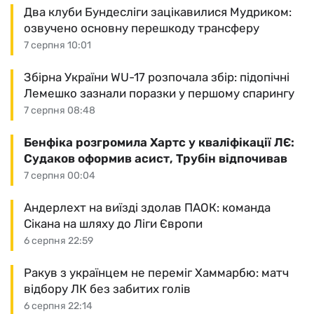
Два клуби Бундесліги зацікавилися Мудриком:
озвучено основну перешкоду трансферу
7 серпня 10:01
Збірна України WU-17 розпочала збір: підопічні
Лемешко зазнали поразки у першому спарингу
7 серпня 08:48
Бенфіка розгромила Хартс у кваліфікації ЛЄ:
Судаков оформив асист, Трубін відпочивав
7 серпня 00:04
Андерлехт на виїзді здолав ПАОК: команда
Сікана на шляху до Ліги Європи
6 серпня 22:59
Ракув з українцем не переміг Хаммарбю: матч
відбору ЛК без забитих голів
6 серпня 22:14