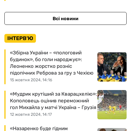
Всі новини
ІНТЕРВ'Ю
«Збірна України – «пологовий
будинок», бо голи народжує»:
Леоненко жорстко розніс
підопічних Реброва за гру з Чехією
15 жовтня 2024, 14:16
«Мудрик крутіший за Кварацхелію»:
Кополовець оцінив переможний
гол Михайла у матчі Україна – Грузія
12 жовтня 2024, 14:17
«Назаренко буде гідним