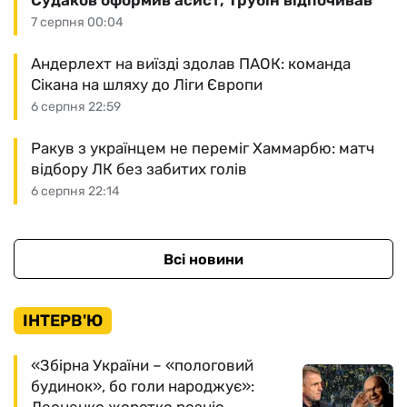
Судаков оформив асист, Трубін відпочивав
7 серпня 00:04
Андерлехт на виїзді здолав ПАОК: команда
Сікана на шляху до Ліги Європи
6 серпня 22:59
Ракув з українцем не переміг Хаммарбю: матч
відбору ЛК без забитих голів
6 серпня 22:14
Всі новини
ІНТЕРВ'Ю
«Збірна України – «пологовий
будинок», бо голи народжує»: