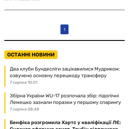
1
ОСТАННІ НОВИНИ
Два клуби Бундесліги зацікавилися Мудриком:
озвучено основну перешкоду трансферу
7 серпня 10:01
Збірна України WU-17 розпочала збір: підопічні
Лемешко зазнали поразки у першому спарингу
7 серпня 08:48
Бенфіка розгромила Хартс у кваліфікації ЛЄ: