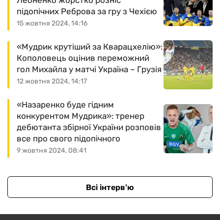
Леоненко жорстко розніс
підопічних Реброва за гру з Чехією
15 жовтня 2024, 14:16
«Мудрик крутіший за Кварацхелію»:
Кополовець оцінив переможний
гол Михайла у матчі Україна – Грузія
12 жовтня 2024, 14:17
«Назаренко буде гідним
конкурентом Мудрика»: тренер
дебютанта збірної України розповів
все про свого підопічного
9 жовтня 2024, 08:41
Всі інтерв'ю