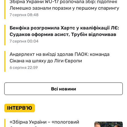
Збірна України WU-17 розпочала збір: підопічні
Лемешко зазнали поразки у першому спарингу
7 серпня 08:48
Бенфіка розгромила Хартс у кваліфікації ЛЄ:
Судаков оформив асист, Трубін відпочивав
7 серпня 00:04
Андерлехт на виїзді здолав ПАОК: команда
Сікана на шляху до Ліги Європи
6 серпня 22:59
Всі новини
ІНТЕРВ'Ю
«Збірна України – «пологовий