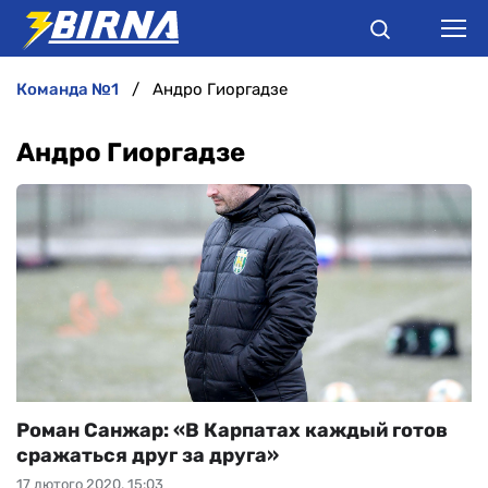
команда №1
Андро Гиоргадзе
НОВИНИ
Андро Гиоргадзе
АНАЛІТИКА
ІНТЕРВ'Ю
РІЗНЕ
БУКМЕКЕРИ
Роман Санжар: «В Карпатах каждый готов
сражаться друг за друга»
17 лютого 2020, 15:03