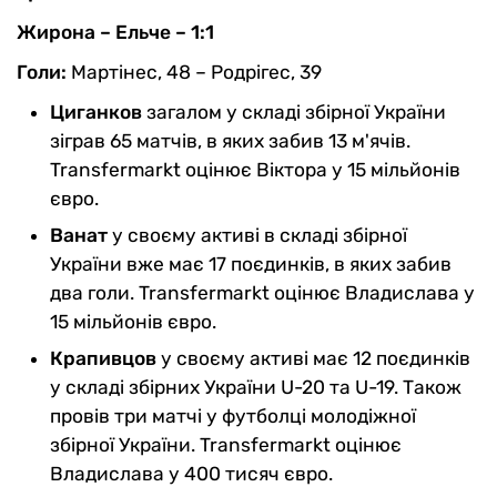
Жирона – Ельче – 1:1
Голи:
Мартінес, 48 – Родрігес, 39
Циганков
загалом у складі збірної України
зіграв 65 матчів, в яких забив 13 м'ячів.
Transfermarkt оцінює Віктора у 15 мільйонів
євро.
Ванат
у своєму активі в складі збірної
України вже має 17 поєдинків, в яких забив
два голи. Transfermarkt оцінює Владислава у
15 мільйонів євро.
Крапивцов
у своєму активі має 12 поєдинків
у складі збірних України U-20 та U-19. Також
провів три матчі у футболці молодіжної
збірної України. Transfermarkt оцінює
Владислава у 400 тисяч євро.