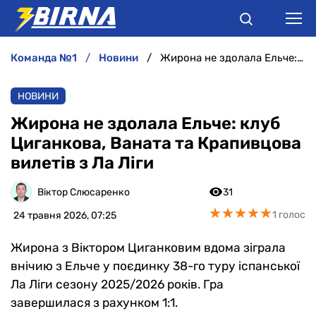
команда №1
новини
Жирона не здолала Ельче: клуб Циганкова, Ваната та Крапивцова вилетів з Ла Ліги
НОВИНИ
НОВИНИ
АНАЛІТИКА
Жирона не здолала Ельче: клуб
Циганкова, Ваната та Крапивцова
ІНТЕРВ'Ю
вилетів з Ла Ліги
РІЗНЕ
Віктор Слюсаренко
31
★
★
★
★
★
★
★
★
★
★
1 голос
24 травня 2026, 07:25
БУКМЕКЕРИ
Жирона з Віктором Циганковим вдома зіграла
внічию з Ельче у поєдинку 38-го туру іспанської
Ла Ліги сезону 2025/2026 років. Гра
завершилася з рахунком 1:1.