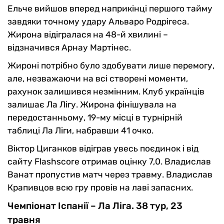
Ельче вийшов вперед наприкінці першого тайму
завдяки точному удару Альваро Родрігеса.
Жирона відігралася на 48-й хвилині –
відзначився Арнау Мартінес.
Жироні потрібно було здобувати лише перемогу,
але, незважаючи на всі створені моменти,
рахунок залишився незмінним. Клуб українців
залишає Ла Лігу. Жирона фінішувала на
передостанньому, 19-му місці в турнірній
таблиці Ла Ліги, набравши 41 очко.
Віктор Циганков відіграв увесь поєдинок і від
сайту Flashscore отримав оцінку 7,0. Владислав
Ванат пропустив матч через травму. Владислав
Крапивцов всю гру провів на лаві запасних.
Чемпіонат Іспанії – Ла Ліга. 38 тур, 23
травня