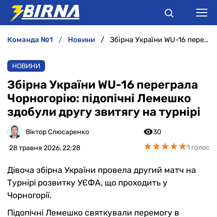
команда №1
новини
Збірна України WU-16 переграла Чорногорію: підопічні Лемешко здобули другу звитягу на турнірі
НОВИНИ
НОВИНИ
АНАЛІТИКА
Збірна України WU-16 переграла
Чорногорію: підопічні Лемешко
ІНТЕРВ'Ю
здобули другу звитягу на турнірі
РІЗНЕ
Віктор Слюсаренко
30
★
★
★
★
★
★
★
★
★
★
1 голос
28 травня 2026, 22:28
БУКМЕКЕРИ
Дівоча збірна України провела другий матч на
Турнірі розвитку УЄФА, що проходить у
Чорногорії.
Підопічні Лемешко святкували перемогу в