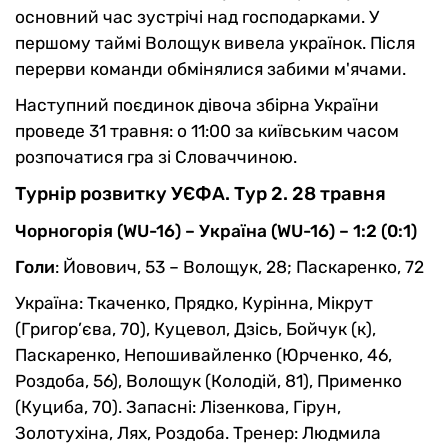
основний час зустрічі над господарками. У
першому таймі Волощук вивела українок. Після
перерви команди обмінялися забими м'ячами.
Наступний поєдинок дівоча збірна України
проведе 31 травня: о 11:00 за київським часом
розпочатися гра зі Словаччиною.
Турнір розвитку УЄФА. Тур 2. 28 травня
Чорногорія (WU-16) – Україна (WU-16) – 1:2 (0:1)
Голи
: Йовович, 53 – Волощук, 28; Паскаренко, 72
Україна: Ткаченко, Прядко, Курінна, Мікрут
(Григор’єва, 70), Куцевол, Дзісь, Бойчук (к),
Паскаренко, Непошивайленко (Юрченко, 46,
Роздоба, 56), Волощук (Колодій, 81), Применко
(Куциба, 70). Запасні: Лізенкова, Гірун,
Золотухіна, Лях, Роздоба. Тренер: Людмила