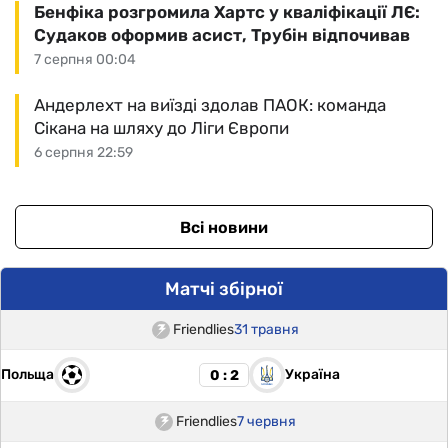
Бенфіка розгромила Хартс у кваліфікації ЛЄ:
Судаков оформив асист, Трубін відпочивав
7 серпня 00:04
Андерлехт на виїзді здолав ПАОК: команда
Сікана на шляху до Ліги Європи
6 серпня 22:59
Всі новини
Матчі збірної
Friendlies
31 травня
Польща
Україна
0 : 2
Friendlies
7 червня