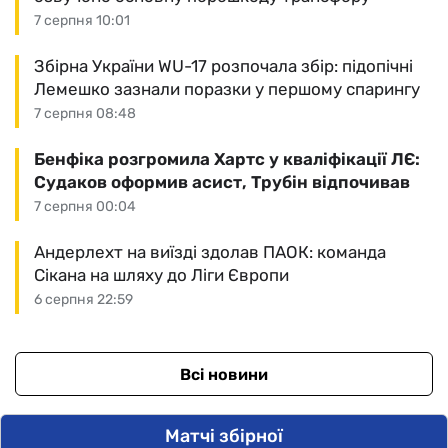
7 серпня 10:01
Збірна України WU-17 розпочала збір: підопічні
Лемешко зазнали поразки у першому спарингу
7 серпня 08:48
Бенфіка розгромила Хартс у кваліфікації ЛЄ:
Судаков оформив асист, Трубін відпочивав
7 серпня 00:04
Андерлехт на виїзді здолав ПАОК: команда
Сікана на шляху до Ліги Європи
6 серпня 22:59
Всі новини
Матчі збірної