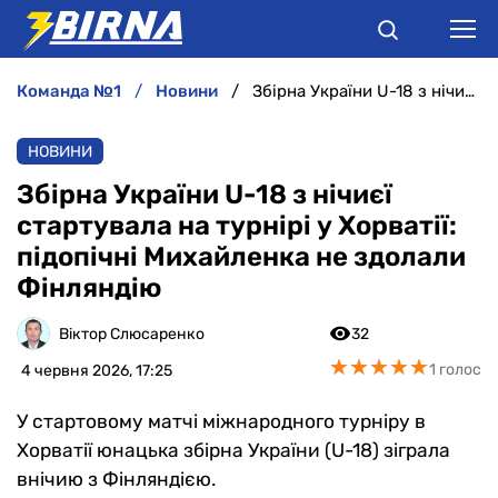
команда №1
новини
Збірна України U-18 з нічиєї стартувала на турнірі у Хорватії: підопічні Михайленка не здолали Фінляндію
НОВИНИ
НОВИНИ
АНАЛІТИКА
Збірна України U-18 з нічиєї
стартувала на турнірі у Хорватії:
ІНТЕРВ'Ю
підопічні Михайленка не здолали
Фінляндію
РІЗНЕ
Віктор Слюсаренко
32
БУКМЕКЕРИ
★
★
★
★
★
★
★
★
★
★
1 голос
4 червня 2026, 17:25
У стартовому матчі міжнародного турніру в
Хорватії юнацька збірна України (U-18) зіграла
внічию з Фінляндією.