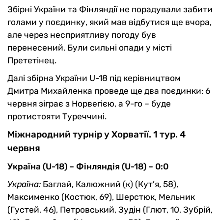
Збірні України та Фінляндії не порадували забити
голами у поєдинку, який мав відбутися ще вчора,
але через несприятливу погоду був
перенесений. Були сильні опади у місті
Прететінец.
Далі збірна України U-18 під керівництвом
Дмитра Михайленка проведе ще два поєдинки: 6
червня зіграє з Норвегією, а 9-го – буде
протистояти Туреччині.
Міжнародний турнір у Хорватії. 1 тур. 4
червня
Україна (U-18) – Фінляндія (U-18) – 0:0
Україна:
Баглай, Калюжний (к) (Кут’я, 58),
Максименко (Костюк, 69), Шерстюк, Мельник
(Густей, 46), Петровський, Зудін (Глют, 10, Зубрій,