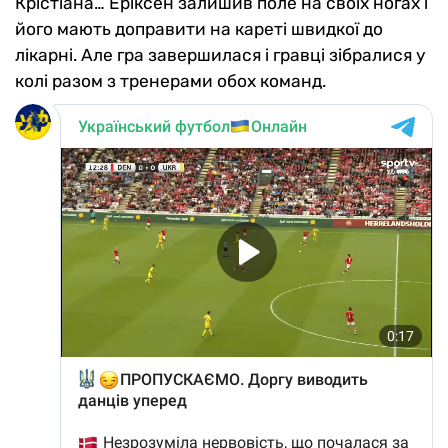
Крістіана… Еріксен залишив поле на своїх ногах і
його мають доправити на кареті швидкої до
лікарні. Але гра завершилася і гравці зібралися у
колі разом з тренерами обох команд.