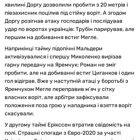
хвилині Доргу дозволили пробити з 20 метрів і
півзахисник поцілив під стійку воріт. А згодом
Доргу розігнав атаку господарів і послідував
удар по воротах українців: Трубін парирував, але
першим на добивання встиг Мегле.
Наприкінці тайму підопічні Мальдери
активізувалися і спершу Миколенко вирізав
гарну передачу на Яремчук: Роман не зміг
пробити, але на добиванні встиг Циганков і один
гол відіграв. Вже у наступній атаці у боротьбі з
Яремчуком Мегле переправив м’яч у сітку
власних воріт, але арбітри зафіксували
положення поза грою у нападника і взяття воріт
скасували.
У другому таймі Ерікссен втратив свідомість на
полі. Страшні спогади з Євро-2020 за участі