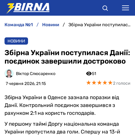
команда №1
новини
Збірна України поступилася Данії: поєдинок завершили достроково
НОВИНИ
НОВИНИ
АНАЛІТИКА
Збірна України поступилася Данії:
поєдинок завершили достроково
ІНТЕРВ'Ю
Віктор Слюсаренко
51
РІЗНЕ
★
★
★
★
★
★
★
★
★
★
2 голоси
7 червня 2026, 21:15
БУКМЕКЕРИ
Збірна України в Оденсе зазнала поразки від
Данії. Контрольний поєдинок завершився з
рахунком 2:1 на користь господарів.
У першому таймі Доргу національна команда
України пропустила два голи. Спершу на 13-й