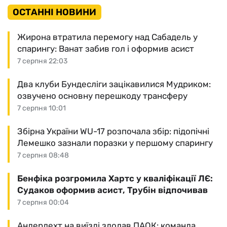
ОСТАННІ НОВИНИ
Жирона втратила перемогу над Сабадель у
спарингу: Ванат забив гол і оформив асист
7 серпня 22:03
Два клуби Бундесліги зацікавилися Мудриком:
озвучено основну перешкоду трансферу
7 серпня 10:01
Збірна України WU-17 розпочала збір: підопічні
Лемешко зазнали поразки у першому спарингу
7 серпня 08:48
Бенфіка розгромила Хартс у кваліфікації ЛЄ:
Судаков оформив асист, Трубін відпочивав
7 серпня 00:04
Андерлехт на виїзді здолав ПАОК: команда