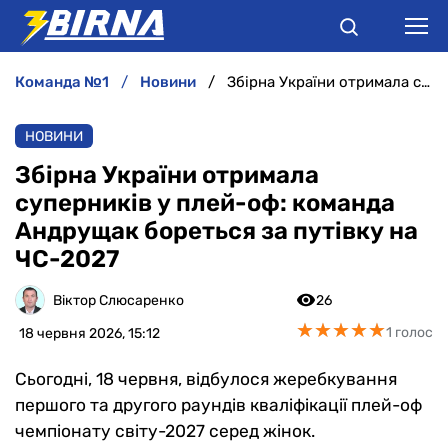
команда №1
новини
Збірна України отримала суперників у плей-оф: команда Андрущак бореться за путівку на ЧС-2027
НОВИНИ
НОВИНИ
АНАЛІТИКА
Збірна України отримала
суперників у плей-оф: команда
ІНТЕРВ'Ю
Андрущак бореться за путівку на
ЧС-2027
РІЗНЕ
Віктор Слюсаренко
26
БУКМЕКЕРИ
★
★
★
★
★
★
★
★
★
★
1 голос
18 червня 2026, 15:12
Сьогодні, 18 червня, відбулося жеребкування
першого та другого раундів кваліфікації плей-оф
чемпіонату світу-2027 серед жінок.