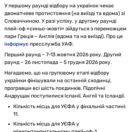
У першому раунді відбору на українок чекає
двоматчеве протистояння (на виїзді та вдома) зі
Словаччиною. У разі успіху, у другому раунді
плей-оф «синьо-жовті» зійдуться з переможцем
пари Греція – Англія (вдома та на виїзді). Про це
інформує
пресслужба УАФ.
Перший раунд – 7-13 жовтня 2026 року. Другий
раунд – 26 листопада – 5 грудня 2026 року.
Нагадаємо, що на груповому етапі відбору
українки фінішували на останній сходинці,
програвши всі шість поєдинків. Підопічні
Андрущак поступилися Іспанії, Англії та Ісландії.
Кількість місць для УЄФА у фінальній частині:
11.
Кількість місць для УЄФА у
міжконтинентальному плей-оф: 1.