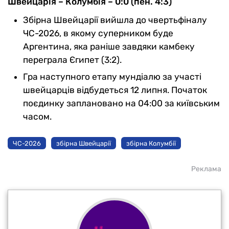
Швейцарія – Колумбія – 0:0 (пен. 4:3)
Збірна Швейцарії вийшла до чвертьфіналу
ЧС-2026, в якому суперником буде
Аргентина, яка раніше завдяки камбеку
переграла Єгипет (3:2).
Гра наступного етапу мундіалю за участі
швейцарців відбудеться 12 липня. Початок
поєдинку заплановано на 04:00 за київським
часом.
ЧС-2026
збірна Швейцарії
збірна Колумбії
Реклама