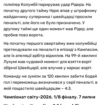
голкіпер Колумбії парирував удар Рідера. На
початку другого тайму Ндоє впав у штрафному
майданчику суперника і швейцарці просили
пенальті, але його не було призначено. У
другому таймі ще один момент мав Рідер, але
пробив повз ворота.
На початку першого овертайму вже колумбійці
претендували на пенальті в епізоді з Кампасом,
але їх апеляції арбітр відхилив. На 99-й хвилині
Лукумі мав чудовий момент для взяття воріт
збірної Швейцарії, але влучив у каркас воріт.
Команду не зуміли за 120 хвилин забити бодай
гол і переможець визначився у серії пенальті, в
якій пощастило швейцарцям – 4:3.
Чемпіонат світу-2026. 1/8 фіналу. 7 липня