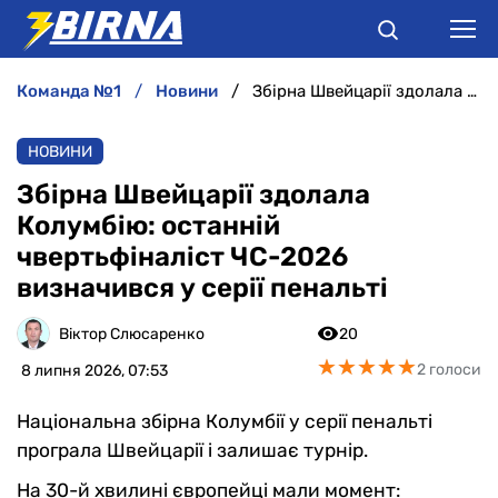
команда №1
новини
Збірна Швейцарії здолала Колумбію: останній чвертьфіналіст ЧС-2026 визначився у серії пенальті
НОВИНИ
НОВИНИ
АНАЛІТИКА
Збірна Швейцарії здолала
Колумбію: останній
ІНТЕРВ'Ю
чвертьфіналіст ЧС-2026
визначився у серії пенальті
РІЗНЕ
Віктор Слюсаренко
20
БУКМЕКЕРИ
★
★
★
★
★
★
★
★
★
★
2 голоси
8 липня 2026, 07:53
Національна збірна Колумбії у серії пенальті
програла Швейцарії і залишає турнір.
На 30-й хвилині європейці мали момент: