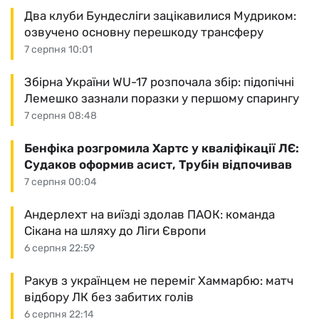
Два клуби Бундесліги зацікавилися Мудриком:
озвучено основну перешкоду трансферу
7 серпня 10:01
Збірна України WU-17 розпочала збір: підопічні
Лемешко зазнали поразки у першому спарингу
7 серпня 08:48
Бенфіка розгромила Хартс у кваліфікації ЛЄ:
Судаков оформив асист, Трубін відпочивав
7 серпня 00:04
Андерлехт на виїзді здолав ПАОК: команда
Сікана на шляху до Ліги Європи
6 серпня 22:59
Ракув з українцем не переміг Хаммарбю: матч
відбору ЛК без забитих голів
6 серпня 22:14