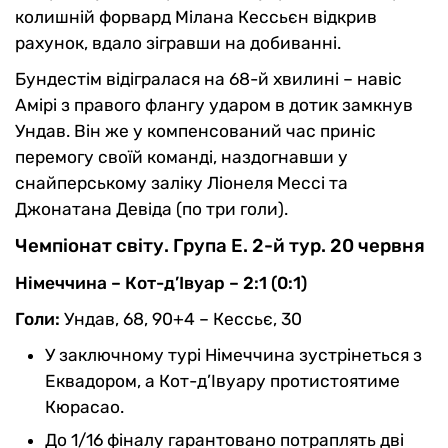
колишній форвард Мілана Кессьєн відкрив
рахунок, вдало зігравши на добиванні.
Бундестім відігралася на 68-й хвилині – навіс
Амірі з правого флангу ударом в дотик замкнув
Ундав. Він же у компенсований час приніс
перемогу своїй команді, наздогнавши у
снайперському заліку Ліонеля Мессі та
Джонатана Девіда (по три голи).
Чемпіонат світу. Група Е. 2-й тур. 20 червня
Німеччина – Кот-д’Івуар – 2:1 (0:1)
Голи:
Ундав, 68, 90+4 – Кессьє, 30
У заключному турі Німеччина зустрінеться з
Еквадором, а Кот-д’Івуару протистоятиме
Кюрасао.
До 1/16 фіналу гарантовано потраплять дві