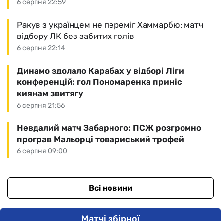
6 серпня 22:59
Ракув з українцем не переміг Хаммарбю: матч
відбору ЛК без забитих голів
6 серпня 22:14
Динамо здолало Карабах у відборі Ліги
конференцій: гол Пономаренка приніс
киянам звитягу
6 серпня 21:56
Невдалий матч Забарного: ПСЖ розгромно
програв Мальорці товариський трофей
6 серпня 09:00
Всі новини
Матчі збірної