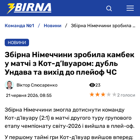
команда №1
новини
Збірна Німеччини зробила камбек у матчі з Кот-д’Івуаром: дубль Ундава та вихід до плейоф ЧС
НОВИНИ
НОВИНИ
АНАЛІТИКА
Збірна Німеччини зробила камбек
у матчі з Кот-д’Івуаром: дубль
ІНТЕРВ'Ю
Ундава та вихід до плейоф ЧС
РІЗНЕ
Віктор Слюсаренко
23
★
★
★
★
★
★
★
★
★
★
2 голоси
21 червня 2026, 08:55
БУКМЕКЕРИ
Збірна Німеччини змогла дотиснути команду
Кот-д’Івуару (2:1) в матчі другого туру групового
етапу чемпіонату світу-2026 і вийшла в плей-оф.
У першому таймі гри Кот-д’Івуар вийшов вперед: