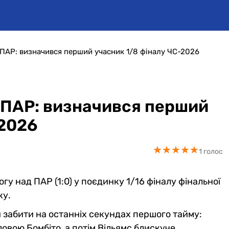
 ПАР: визначився перший учасник 1/8 фіналу ЧС-2026
 ПАР: визначився перший
-2026
★
★
★
★
★
★
★
★
★
★
1 голос
гу над ПАР (1:0) у поєдинку 1/16 фіналу фінальної
ку.
ли забити на останніх секундах першого тайму:
оловою Бомбіто, а потім Вільямс блискуче