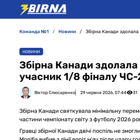
команда №1
новини
Збірна Канади здолала
НОВИНИ
Збірна Канади здолала
учасник 1/8 фіналу ЧС
Віктор Слюсаренко
29 червня 2026, 07:44
31
Збірна Канади святкувала мінімальну перемо
частини чемпіонату світу з футболу 2026 ро
Гравці збірної Канади двічі поспіль не змог
Модіба вибив з лінії воріт м’яч після удару г