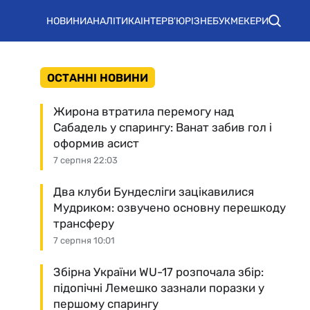
НОВИНИ
АНАЛІТИКА
ІНТЕРВ'Ю
РІЗНЕ
БУКМЕКЕРИ
ОСТАННІ НОВИНИ
Жирона втратила перемогу над
Сабадель у спарингу: Ванат забив гол і
оформив асист
7 серпня 22:03
Два клуби Бундесліги зацікавилися
Мудриком: озвучено основну перешкоду
трансферу
7 серпня 10:01
Збірна України WU-17 розпочала збір:
підопічні Лемешко зазнали поразки у
першому спарингу