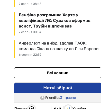
7 серпня 08:48
Бенфіка розгромила Хартс у
кваліфікації ЛЄ: Судаков оформив
асист, Трубін відпочивав
7 серпня 00:04
Андерлехт на виїзді здолав ПАОК:
команда Сікана на шляху до Ліги Європи
6 серпня 22:59
Всі новини
Матчі збірної
Friendlies
31 травня
Польща
Україна
0 : 2