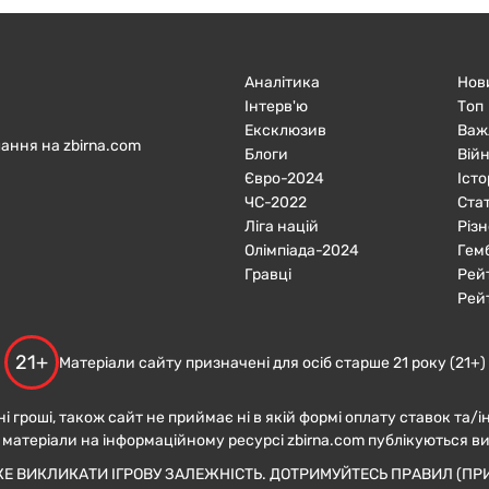
Аналітика
Нов
Інтерв'ю
Топ
Ексклюзив
Важ
ання на zbirna.com
Блоги
Війн
Євро-2024
Істо
ЧC-2022
Ста
Ліга націй
Різн
Олімпіада-2024
Гем
Гравці
Рей
Рей
21+
Матеріали сайту призначені для осіб старше 21 року (21+)
ні гроші, також сайт не приймає ні в якій формі оплату ставок та/і
 матеріали на інформаційному ресурсі zbirna.com публікуються в
ЖЕ ВИКЛИКАТИ ІГРОВУ ЗАЛЕЖНІСТЬ. ДОТРИМУЙТЕСЬ ПРАВИЛ (ПРИ