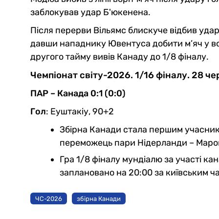
заблокував удар Б'юкенена.
Після перерви Вільямс блискуче відбив удар О
давши нападнику Ювентуса добити м’яч у во
другого тайму вивів Канаду до 1/8 фіналу.
Чемпіонат світу-2026. 1/16 фіналу. 28 ч
ПАР – Канада 0:1 (0:0)
Гол
: Еуштакіу, 90+2
Збірна Канади стала першим учасник
переможець пари Нідерланди – Марокк
Гра 1/8 фіналу мундіалю за участі ка
заплановано на 20:00 за київським ч
ЧС-2026
збірна Канади