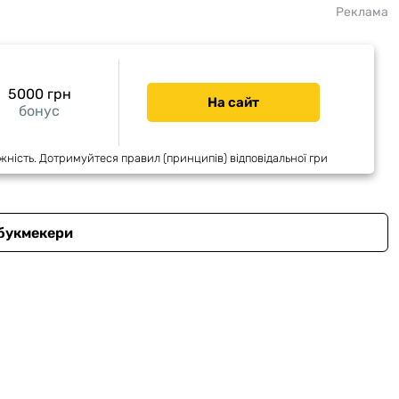
Реклама
5000 грн
На сайт
бонус
жність. Дотримуйтеся правил (принципів) відповідальної гри
 букмекери