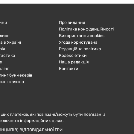
ини
Про видання
Політика конфіденційності
ливе
Використання cookies
а в Україні
Угода користувача
рія
Редакційна політика
тистика
Кодекс етики
е
Наша редакція
блінг
Контакти
тинг букмекерів
тинг казино
нших платежів, які пов’язані/можуть бути пов’язані з
иключно в інформаційних цілях.
НЦИПІВ) ВІДПОВІДАЛЬНОЇ ГРИ.