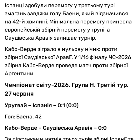
Іспанці здобули перемогу у третьому турі
змагань завдяки голу Баени, який відзначився
на 42-й хвилині. Мінімальна перемогу принесла
європейській збірній перемогу у групі, а
Саудівська Аравія залишає турнір.
Кабо-Верде зіграло в нульову нічию проти
збірної Саудівської Аравії. У 1/16 фіналу ЧС-2026
збірна Кабо-Верде проведе матч проти збірної
Аргентини.
Чемпіонат світу-2026. Група Н. Третій тур.
27 червня
Уругвай – Іспанія – 0:1 (0:0)
Гол
: Баена, 42
Кабо-Верде – Саудівська Аравія – 0:0
За підсумками матчів трьох турів збірні Іспанії та