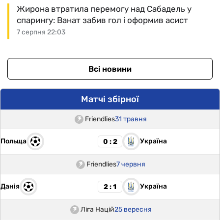
Жирона втратила перемогу над Сабадель у
спарингу: Ванат забив гол і оформив асист
7 серпня 22:03
Всі новини
Матчі збірної
Friendlies
31 травня
Польща
Україна
0 : 2
Friendlies
7 червня
Данія
Україна
2 : 1
Ліга Націй
25 вересня