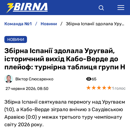
команда №1
новини
Збірна Іспанії здолала Уругвай, історичний вихід Кабо-Верде до плейоф: турнірна таблиця групи Н
НОВИНИ
НОВИНИ
АНАЛІТИКА
Збірна Іспанії здолала Уругвай,
історичний вихід Кабо-Верде до
ІНТЕРВ'Ю
плейоф: турнірна таблиця групи Н
РІЗНЕ
Віктор Слюсаренко
65
★
★
★
★
★
★
★
★
★
★
1 голос
27 червня 2026, 08:50
БУКМЕКЕРИ
Збірна Іспанії святкувала перемогу над Уругваєм
(1:0), а Кабо-Верде зіграло внічию з Саудівською
Аравією (0:0) у межах третього туру чемпіонату
світу 2026 року.