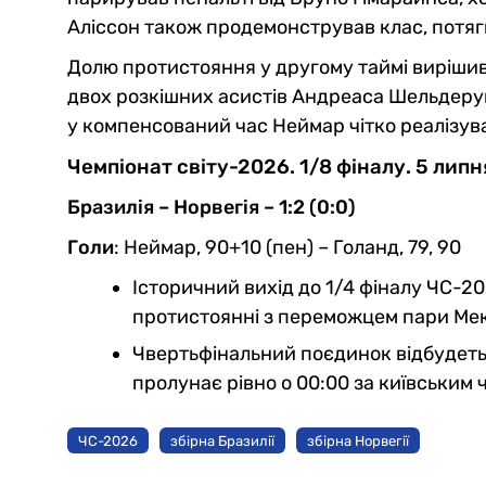
Аліссон також продемонстрував клас, потяг
Долю протистояння у другому таймі вирішив
двох розкішних асистів Андреаса Шельдеруп
у компенсований час Неймар чітко реалізув
Чемпіонат світу-2026. 1/8 фіналу. 5 липн
Бразилія – Норвегія – 1:2 (0:0)
Голи
: Неймар, 90+10 (пен) – Голанд, 79, 90
Історичний вихід до 1/4 фіналу ЧС-20
протистоянні з переможцем пари Мек
Чвертьфінальний поєдинок відбудетьс
пролунає рівно о 00:00 за київським 
ЧС-2026
збірна Бразилії
збірна Норвегії