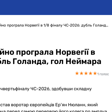
Збірна Бразилії сенсаційно програла Норвегії в 1/8 фіналу ЧС-2026: дубль Голанда, гол Неймара
йно програла Норвегії в
бль Голанда, гол Неймара
★
★
★
★
★
★
★
★
★
★
1 голос
 чвертьфіналу ЧС-2026, здобувши складну
 став воротар європейців Ер'ян Нюланн, який
хоча перед самою перервою його колега по амплуа