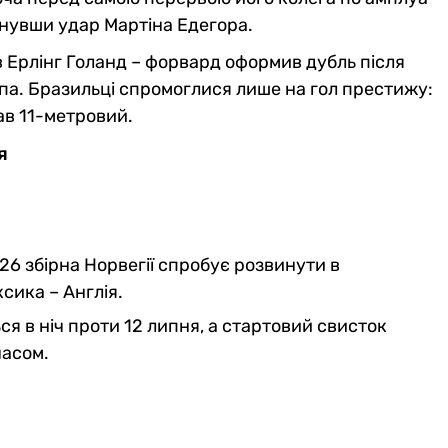
нувши удар Мартіна Едегора.
 Ерлінг Голанд – форвард оформив дубль після
а. Бразильці спромоглися лише на гол престижу:
ав 11-метровий.
я
26 збірна Норвегії спробує розвинути в
сика – Англія.
я в ніч проти 12 липня, а стартовий свисток
часом.