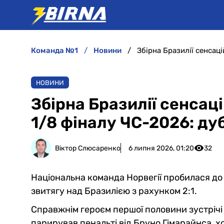
команда №1
новини
НОВИНИ
Збірна Бразилії сенсаці
1/8 фіналу ЧС-2026: ду
Віктор Слюсаренко
6 липня 2026, 01:20
32
Національна команда Норвегії пробилася до
звитягу над Бразилією з рахунком 2:1.
Справжнім героєм першої половини зустрічі
парирував пенальті від Бруно Гімарайнса, 