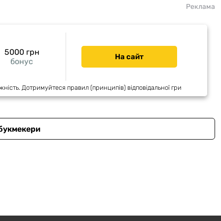
Реклама
5000 грн
На сайт
бонус
жність. Дотримуйтеся правил (принципів) відповідальної гри
 букмекери