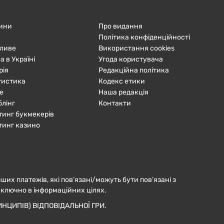
ини
Про видання
Політика конфіденційності
ливе
Використання cookies
а в Україні
Угода користувача
рія
Редакційна політика
тистика
Кодекс етики
е
Наша редакція
блінг
Контакти
тинг букмекерів
тинг казино
нших платежів, які пов’язані/можуть бути пов’язані з
иключно в інформаційних цілях.
НЦИПІВ) ВІДПОВІДАЛЬНОЇ ГРИ.