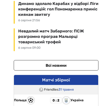
Динамо здолало Карабах у відборі Ліги
конференцій: гол Пономаренка приніс
киянам звитягу
6 серпня 21:56
Невдалий матч Забарного: ПСЖ
розгромно програв Мальорці
товариський трофей
6 серпня 09:00
Всі новини
Матчі збірної
Friendlies
31 травня
Польща
Україна
0 : 2