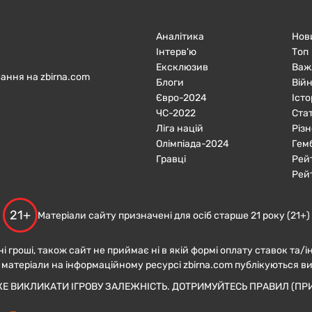
Аналітика
Нов
Інтерв'ю
Топ
Ексклюзив
Важ
ання на zbirna.com
Блоги
Війн
Євро-2024
Істо
ЧC-2022
Ста
Ліга націй
Різн
Олімпіада-2024
Гем
Гравці
Рей
Рей
21+
Матеріали сайту призначені для осіб старше 21 року (21+)
ні гроші, також сайт не приймає ні в якій формі оплату ставок та/і
 матеріали на інформаційному ресурсі zbirna.com публікуються в
ЖЕ ВИКЛИКАТИ ІГРОВУ ЗАЛЕЖНІСТЬ. ДОТРИМУЙТЕСЬ ПРАВИЛ (ПРИ