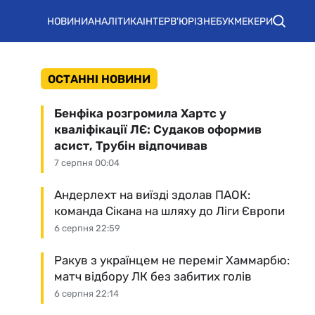
НОВИНИ
АНАЛІТИКА
ІНТЕРВ'Ю
РІЗНЕ
БУКМЕКЕРИ
ОСТАННІ НОВИНИ
Бенфіка розгромила Хартс у
кваліфікації ЛЄ: Судаков оформив
асист, Трубін відпочивав
7 серпня 00:04
Андерлехт на виїзді здолав ПАОК:
команда Сікана на шляху до Ліги Європи
6 серпня 22:59
Ракув з українцем не переміг Хаммарбю:
матч відбору ЛК без забитих голів
6 серпня 22:14