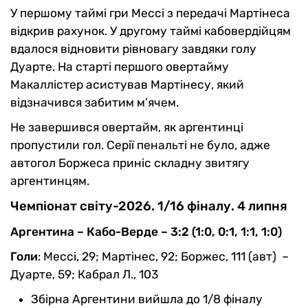
У першому таймі гри Мессі з передачі Мартінеса
відкрив рахунок. У другому таймі кабовердійцям
вдалося відновити рівновагу завдяки голу
Дуарте. На старті першого овертайму
Макаллістер асистував Мартінесу, який
відзначився забитим м’ячем.
Не завершився овертайм, як аргентинці
пропустили гол. Серії пенальті не було, адже
автогол Боржеса приніс складну звитягу
аргентинцям.
Чемпіонат світу-2026. 1/16 фіналу. 4 липня
Аргентина – Кабо-Верде – 3:2 (1:0, 0:1, 1:1, 1:0)
Голи
: Мессі, 29; Мартінес, 92; Боржес, 111 (авт) –
Дуарте, 59; Кабрал Л., 103
Збірна Аргентини вийшла до 1/8 фіналу