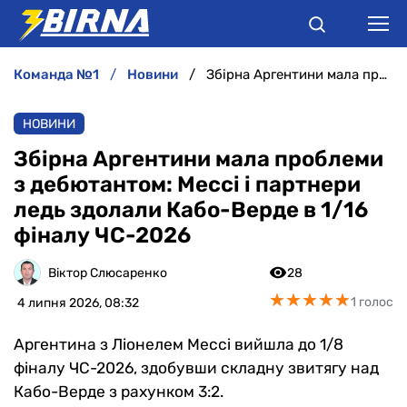
команда №1
новини
Збірна Аргентини мала проблеми з дебютантом: Мессі і партнери ледь здолали Кабо-Верде в 1/16 фіналу ЧС-2026
НОВИНИ
НОВИНИ
АНАЛІТИКА
Збірна Аргентини мала проблеми
з дебютантом: Мессі і партнери
ІНТЕРВ'Ю
ледь здолали Кабо-Верде в 1/16
фіналу ЧС-2026
РІЗНЕ
Віктор Слюсаренко
28
БУКМЕКЕРИ
★
★
★
★
★
★
★
★
★
★
1 голос
4 липня 2026, 08:32
Аргентина з Ліонелем Мессі вийшла до 1/8
фіналу ЧС-2026, здобувши складну звитягу над
Кабо-Верде з рахунком 3:2.