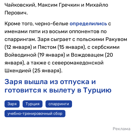
Чайковский, Максим Гречкин и Михайло
Перович.
Кроме того, черно-белые
определились
с
именами пяти из восьми оппонентов по
спаррингам. Заря сыграет с польскими Ракувом
(12 января) и Пястом (15 января), с сербскими
Войводиной (19 января) и Вождовацем (20
января), а также с северомакедонской
Шкендией (25 января).
Заря вышла из отпуска и
готовится к вылету в Турцию
Заря
Турция
спарринги
учебно-тренировочный сбор
Реклама