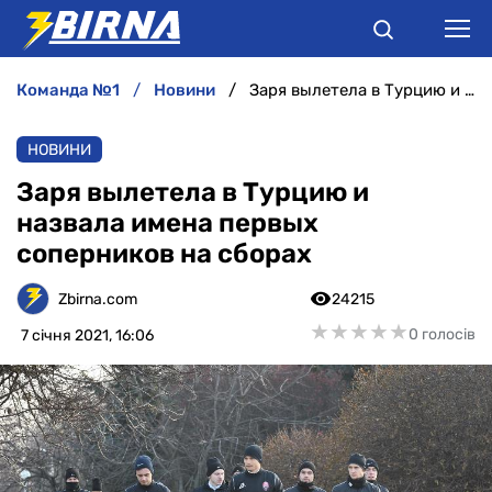
команда №1
новини
Заря вылетела в Турцию и назвала имена первых соперников на сборах
НОВИНИ
НОВИНИ
АНАЛІТИКА
Заря вылетела в Турцию и
назвала имена первых
ІНТЕРВ'Ю
соперников на сборах
РІЗНЕ
Zbirna.com
24215
★
★
★
★
★
★
★
★
★
★
0 голосів
7 січня 2021, 16:06
БУКМЕКЕРИ