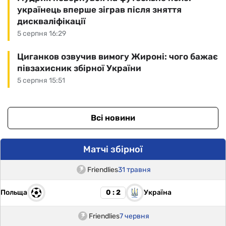
українець вперше зіграв після зняття
дискваліфікації
5 серпня 16:29
Циганков озвучив вимогу Жироні: чого бажає
півзахисник збірної України
5 серпня 15:51
Всі новини
Матчі збірної
Friendlies
31 травня
Польща
Україна
0 : 2
Friendlies
7 червня