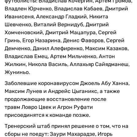
футболисты: Владислав Кочергин, Артем Громов,
Владлен Юрченко, Владислав Кабаев, Дмитрий
Иванисеня, Александр Гладкий, Никита
Шевченко, Виталий Вернидуб, Дмитрий
Хомченовский, Дмитрий Мацапура, Сергей
Гринь, Егор Назарина, Денис Фаворов, Сергей
Демченко, Данил Алефиренко, Максим Казаков,
Владислав Емец, Артем Мильченко, Антон
Жилкин, Никола Василь, Аллахьяр Сайядманеш,
Жуниньо.
Заболевшие коронавирусом Джоель Абу Ханна,
Максим Лунев и Андрейс Цыганикс, а также
продолжающие восстановление после
травм Ловро Цвек и Агрон Руфати
присоединятся к команде позже.
Тренерский штаб принял решение о том, что на
сборы не поедут: Заури Махарадзе, Игорь