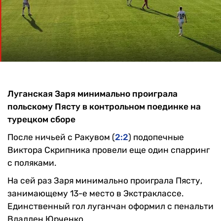
Луганская Заря минимально проиграла
польскому Пясту в контрольном поединке на
турецком сборе
После ничьей с Ракувом (
2:2
) подопечные
Виктора Скрипника провели еще один спарринг
с поляками.
На сей раз Заря минимально проиграла Пясту,
занимающему 13-е место в Экстраклассе.
Единственный гол луганчан оформил с пенальти
Владлен Юрченко.