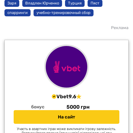
Заря
Владлен Юрченко
Турция
Пяст
спарринги
учебно-тренировочный сбор
Реклама
Vbet
9.6
5000 грн
бонус
На сайт
Участь в азартних іграх може викликати ігрову залежність.
Дотримуйтеся правил (принципів) відповідальної гри