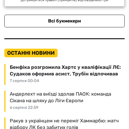
Всі букмекери
ОСТАННІ НОВИНИ
Бенфіка розгромила Хартс у кваліфікації ЛЄ:
Судаков оформив асист, Трубін відпочивав
7 серпня 00:04
Андерлехт на виїзді здолав ПАОК: команда
Сікана на шляху до Ліги Європи
6 серпня 22:59
Ракув з українцем не переміг Хаммарбю: матч
відбору ЛК без забитих голів