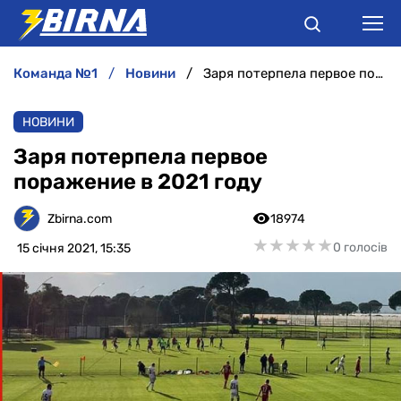
команда №1
новини
Заря потерпела первое поражение в 2021 году
НОВИНИ
НОВИНИ
АНАЛІТИКА
Заря потерпела первое
поражение в 2021 году
ІНТЕРВ'Ю
Zbirna.com
18974
РІЗНЕ
★
★
★
★
★
★
★
★
★
★
0 голосів
15 січня 2021, 15:35
БУКМЕКЕРИ