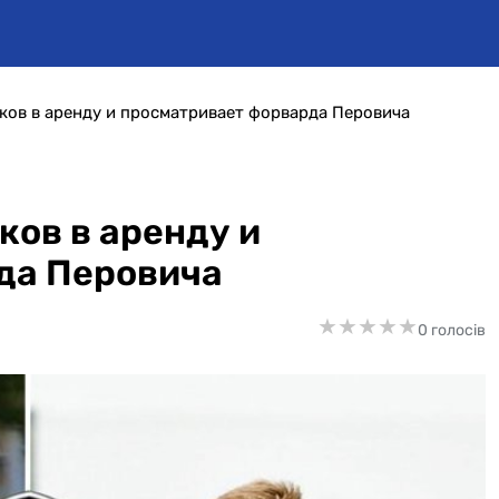
оков в аренду и просматривает форварда Перовича
ков в аренду и
да Перовича
★
★
★
★
★
★
★
★
★
★
0 голосів