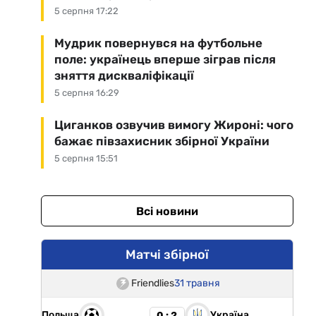
5 серпня 17:22
Мудрик повернувся на футбольне
поле: українець вперше зіграв після
зняття дискваліфікації
5 серпня 16:29
Циганков озвучив вимогу Жироні: чого
бажає півзахисник збірної України
5 серпня 15:51
Всі новини
Матчі збірної
Friendlies
31 травня
Польща
Україна
0 : 2