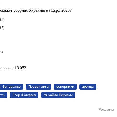
и
 покажет сборная Украины на Евро-2020?
84)
87)
8)
голосов:
18 052
г Запорожье
Первая лига
соперники
аренда
сть
Егор Шалфеев
Михайло Перович
Реклама