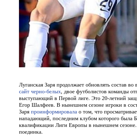
Луганская Заря продолжает обновлять состав во 
сайт черно-белых
, двое футболистов команды от
выступающий в Первой лиге. Это 20-летний за
Егор Шалфеев. В нынешнем сезоне игроки в сост
Заря
проинформировала
о том, что просматрива
нападающий, последним клубом которого была Бу
квалификации Лиги Европы в нынешнем сезоне. 
поединка.