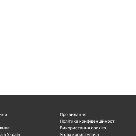
ини
Про видання
Політика конфіденційності
ливе
Використання cookies
а в Україні
Угода користувача