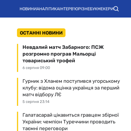
НОВИНИ
АНАЛІТИКА
ІНТЕРВ'Ю
РІЗНЕ
БУКМЕКЕРИ
ОСТАННІ НОВИНИ
Невдалий матч Забарного: ПСЖ
розгромно програв Мальорці
товариський трофей
6 серпня 09:00
Гурник з Хланем поступився угорському
клубу: відома оцінка українця за перший
матч відбору ЛЄ
5 серпня 23:14
Галатасарай цікавиться гравцем збірної
України: чемпіон Туреччини проводить
таємні переговори