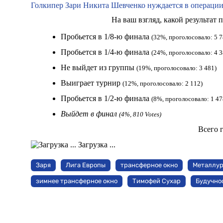
Голкипер Зари Никита Шевченко нуждается в операци
На ваш взгляд, какой результат
Пробьется в 1/8-ю финала
(32%, проголосовало: 5 7
Пробьется в 1/4-ю финала
(24%, проголосовало: 4 3
Не выйдет из группы
(19%, проголосовало: 3 481)
Выиграет турнир
(12%, проголосовало: 2 112)
Пробьется в 1/2-ю финала
(8%, проголосовало: 1 47
Выйдет в финал
(4%, 810 Votes)
Всего 
Загрузка ...
Заря
Лига Европы
трансферное окно
Металлур
зимнее трансферное окно
Тимофей Сухар
Будучно