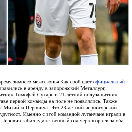
время зимнего межсезонья
Как сообщает
официальный
правились в аренду в запорожский Металлург,
щитник Тимофей Сухарь и 21-летний полузащитник
аве первой команды на поле не появлялись.
Также
ет Михайла Перовича. Это 23-летний черногорский
дутност. Именно с этой командой луганчане играли в
Перович забил единственный гол черногорцев за оба