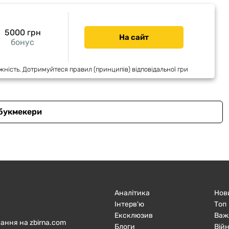
5000 грн
На сайт
бонус
жність. Дотримуйтеся правил (принципів) відповідальної гри
 букмекери
Аналітика
Нов
Інтерв'ю
Топ
Ексклюзив
Важ
ання на zbirna.com
Блоги
Війн