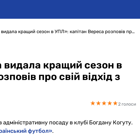
«Залишаю команду, яка видала кращий сезон в УПЛ»: капітан Вереса розповів про свій відхід з клубу
 видала кращий сезон в
зповів про свій відхід з
★
★
★
★
★
★
★
★
★
★
2 голоси
 адміністративну посаду в клубі Богдану Когуту.
країнський футбол»
.