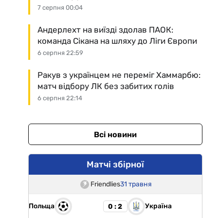
7 серпня 00:04
Андерлехт на виїзді здолав ПАОК:
команда Сікана на шляху до Ліги Європи
6 серпня 22:59
Ракув з українцем не переміг Хаммарбю:
матч відбору ЛК без забитих голів
6 серпня 22:14
Всі новини
Матчі збірної
Friendlies
31 травня
Польща
Україна
0 : 2