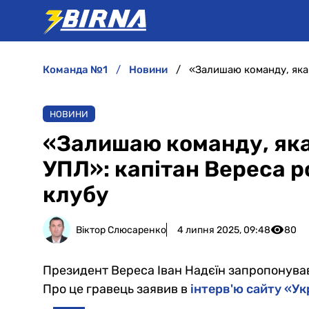
команда №1
новини
НОВИНИ
«Залишаю команду, яка
УПЛ»: капітан Вереса ро
клубу
Віктор Слюсаренко
4 липня 2025, 09:48
80
Президент Вереса Іван Надєїн запропонував
Про це гравець заявив в
інтерв'ю сайту «У