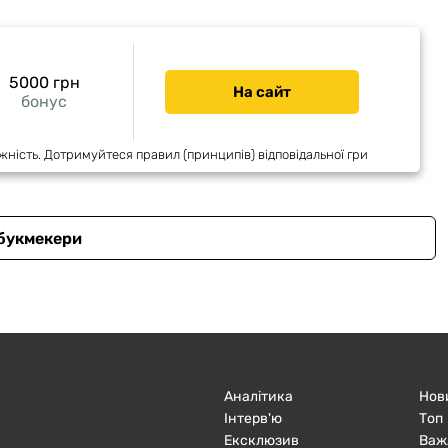
5000 грн
На сайт
бонус
жність. Дотримуйтеся правил (принципів) відповідальної гри
 букмекери
Аналітика
Нов
Інтерв'ю
Топ
Ексклюзив
Важ