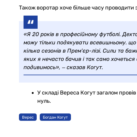
Також воротар хоче більше часу проводити з
«Я 20 років в професійному футболі. Дехт
можу тільки подякувати всевишньому. що 
кілька сезонів в Прем'єр-лізі. Сили та баж
яких я нечасто бачив і так само хочеться
подивимось», ‒ сказав Когут.
У складі Вереса Когут загалом провів 1
нуль.
Верес
Богдан Когут