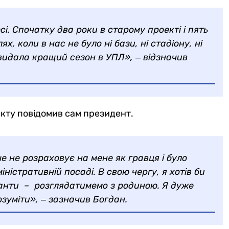
. Спочатку два роки в старому проекті і пять
, коли в нас не було ні бази, ні стадіону, ні
видала кращий сезон в УПЛ», ‒ відзначив
кту повідомив сам президент.
е не розраховує на мене як гравця і було
ністративній посаді. В свою чергу, я хотів би
іанти – розглядатимемо з родиною. Я дуже
зуміти», ‒ зазначив Богдан.