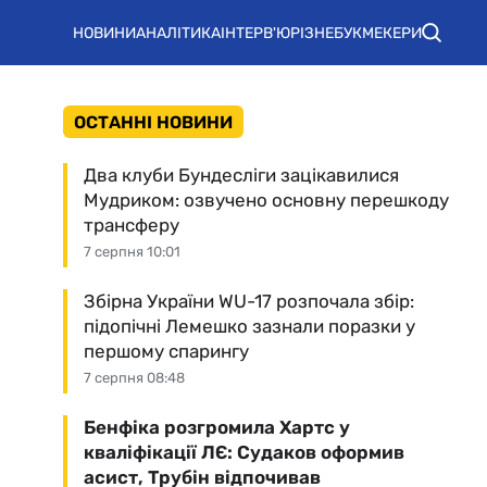
НОВИНИ
АНАЛІТИКА
ІНТЕРВ'Ю
РІЗНЕ
БУКМЕКЕРИ
ОСТАННІ НОВИНИ
Два клуби Бундесліги зацікавилися
Мудриком: озвучено основну перешкоду
трансферу
7 серпня 10:01
Збірна України WU-17 розпочала збір:
підопічні Лемешко зазнали поразки у
першому спарингу
7 серпня 08:48
Бенфіка розгромила Хартс у
кваліфікації ЛЄ: Судаков оформив
асист, Трубін відпочивав