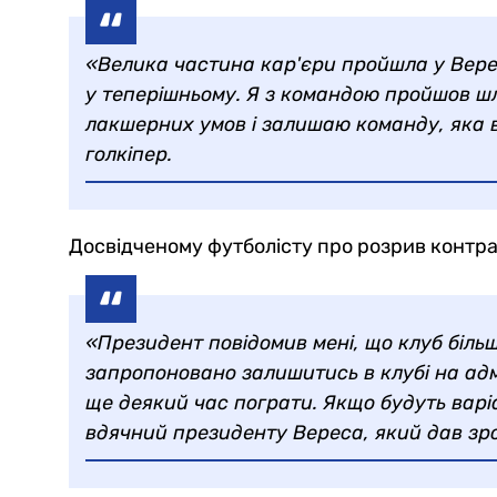
«Велика частина кар'єри пройшла у Вересі
у теперішньому. Я з командою пройшов шлях
лакшерних умов і залишаю команду, яка 
голкіпер.
Досвідченому футболісту про розрив контра
«Президент повідомив мені, що клуб більш
запропоновано залишитись в клубі на адмі
ще деякий час пограти. Якщо будуть вар
вдячний президенту Вереса, який дав зро