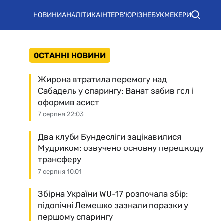
НОВИНИ
АНАЛІТИКА
ІНТЕРВ'Ю
РІЗНЕ
БУКМЕКЕРИ
ОСТАННІ НОВИНИ
Жирона втратила перемогу над
Сабадель у спарингу: Ванат забив гол і
оформив асист
7 серпня 22:03
Два клуби Бундесліги зацікавилися
Мудриком: озвучено основну перешкоду
трансферу
7 серпня 10:01
Збірна України WU-17 розпочала збір:
підопічні Лемешко зазнали поразки у
першому спарингу