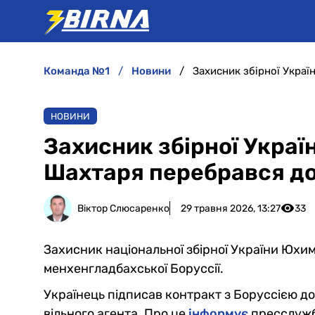
команда №1
новини
НОВИНИ
Захисник збірної Украї
Шахтаря перебрався до
Віктор Слюсаренко
29 травня 2026, 13:27
33
Захисник національної збірної України Юхи
менхенгладбахської Боруссії.
Українець підписав контракт з Боруссією д
вільного агента. Про це
інформує
пресслужб