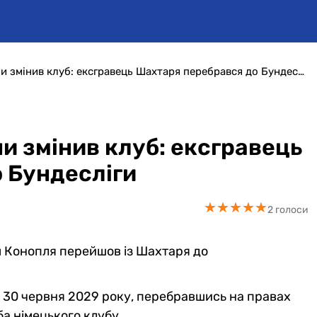
Захисник збірної України змінив клуб: ексгравець Шахтаря перебрався до Бундесліги
ни змінив клуб: ексгравець
 Бундесліги
★
★
★
★
★
★
★
★
★
★
2 голоси
м Конопля перейшов із Шахтаря до
о 30 червня 2029 року, перебравшись на правах
а німецького клубу.