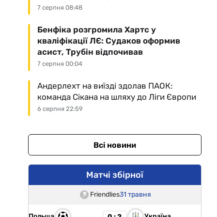
7 серпня 08:48
Бенфіка розгромила Хартс у
кваліфікації ЛЄ: Судаков оформив
асист, Трубін відпочивав
7 серпня 00:04
Андерлехт на виїзді здолав ПАОК:
команда Сікана на шляху до Ліги Європи
6 серпня 22:59
Всі новини
Матчі збірної
Friendlies
31 травня
Польща
Україна
0 : 2