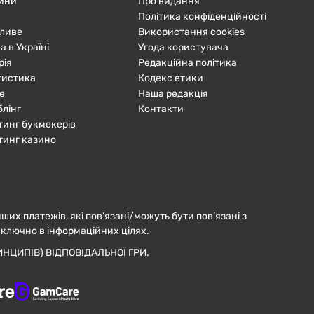
ини
Про видання
Політика конфіденційності
ливе
Використання cookies
а в Україні
Угода користувача
рія
Редакційна політика
тистика
Кодекс етики
е
Наша редакція
блінг
Контакти
тинг букмекерів
тинг казино
нших платежів, які пов’язані/можуть бути пов’язані з
иключно в інформаційних цілях.
НЦИПІВ) ВІДПОВІДАЛЬНОЇ ГРИ.