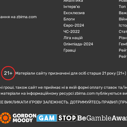
Аналітика
Нов
Інтерв'ю
Топ
Ексклюзив
Важ
ання на zbirna.com
Блоги
Війн
Євро-2024
Істо
ЧC-2022
Ста
Ліга націй
Різн
Олімпіада-2024
Гем
Гравці
Рей
Рей
21+
Матеріали сайту призначені для осіб старше 21 року (21+)
ні гроші, також сайт не приймає ні в якій формі оплату ставок та/і
 матеріали на інформаційному ресурсі zbirna.com публікуються в
ЖЕ ВИКЛИКАТИ ІГРОВУ ЗАЛЕЖНІСТЬ. ДОТРИМУЙТЕСЬ ПРАВИЛ (ПРИ