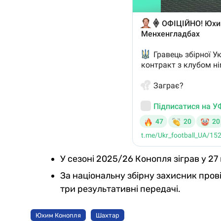
У сезоні 2025/26 Конопля зіграв у 27
За національну збірну захисник провів
три результативні передачі.
Юхим Конопля
Шахтар