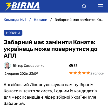
команда №1
новини
Забарний має замінити Конате: українець може повернутися до АПЛ
НОВИНИ
НОВИНИ
АНАЛІТИКА
Забарний має замінити Конате:
українець може повернутися до
ІНТЕРВ'Ю
АПЛ
РІЗНЕ
Віктор Слюсаренко
38
★
★
★
★
★
★
★
★
★
★
2 голоси
2 червня 2026, 23:09
БУКМЕКЕРИ
Англійський Ліверпуль шукає заміну Ібрагімі
Конате в центр захисту, і одним із кандидатів
для мерсисайдців є лідер збірної України Ілля
Забарний.