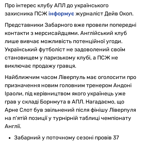
Про інтерес клубу АПЛ до українського
захисника ПСЖ
інформує
журналіст Дейв Окоп.
Представники Забарного вже провели попередні
контакти з мерсисайдцями. Англійський клуб
лише вивчає можливість потенційної угоди.
Український футболіст не задоволений своїм
становищем у паризькому клубі, а ПСЖ не
виключає продажу гравця.
Найближчим часом Ліверпуль має оголосити про
призначення новим головним тренером Андоні
Іраоли, під керівництвом якого українець уже
грав у складі Борнмута в АПЛ. Нагадаємо, що
Арне Слот був звільнений після фінішу Ліверпуля
на п'ятій позиції у турнірній таблиці чемпіонату
Англії.
Забарний у поточному сезоні провів 37