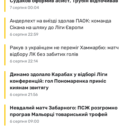
Судаков оформив асист, Трубін відпочивав
7 серпня 00:04
Андерлехт на виїзді здолав ПАОК: команда
Сікана на шляху до Ліги Європи
6 серпня 22:59
Ракув з українцем не переміг Хаммарбю: матч
відбору ЛК без забитих голів
6 серпня 22:14
Динамо здолало Карабах у відборі Ліги
конференцій: гол Пономаренка приніс
киянам звитягу
6 серпня 21:56
Невдалий матч Забарного: ПСЖ розгромно
програв Мальорці товариський трофей
6 серпня 09:00