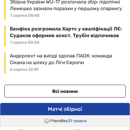
Збірна України WU-17 розпочала збір: підопічні
Лемешко зазнали поразки у першому спарингу
7 серпня 08:48
Бенфіка розгромила Хартс у кваліфікації ЛЄ:
Судаков оформив асист, Трубін відпочивав
7 серпня 00:04
Андерлехт на виїзді здолав ПАОК: команда
Сікана на шляху до Ліги Європи
6 серпня 22:59
Всі новини
Матчі збірної
Friendlies
31 травня