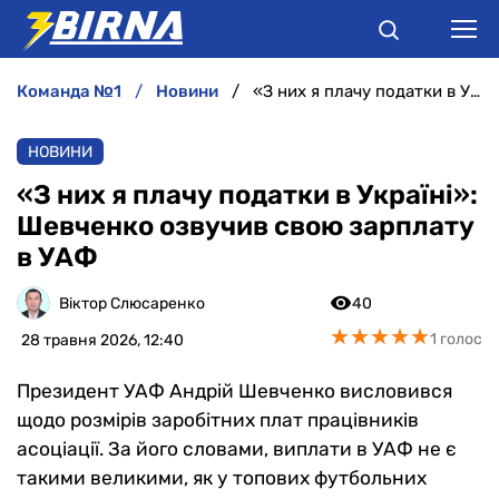
команда №1
новини
«З них я плачу податки в Україні»: Шевченко озвучив свою зарплату в УАФ
НОВИНИ
НОВИНИ
АНАЛІТИКА
«З них я плачу податки в Україні»:
Шевченко озвучив свою зарплату
ІНТЕРВ'Ю
в УАФ
РІЗНЕ
Віктор Слюсаренко
40
★
★
★
★
★
★
★
★
★
★
1 голос
28 травня 2026, 12:40
БУКМЕКЕРИ
Президент УАФ Андрій Шевченко висловився
щодо розмірів заробітних плат працівників
асоціації. За його словами, виплати в УАФ не є
такими великими, як у топових футбольних