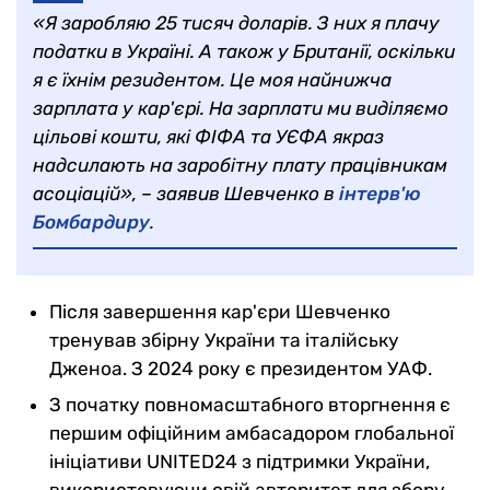
«Я заробляю 25 тисяч доларів. З них я плачу
податки в Україні. А також у Британії, оскільки
я є їхнім резидентом. Це моя найнижча
зарплата у кар'єрі. На зарплати ми виділяємо
цільові кошти, які ФІФА та УЄФА якраз
надсилають на заробітну плату працівникам
асоціацій», – заявив Шевченко в
інтерв'ю
Бомбардиру
.
Після завершення кар'єри Шевченко
тренував збірну України та італійську
Дженоа. З 2024 року є президентом УАФ.
З початку повномасштабного вторгнення є
першим офіційним амбасадором глобальної
ініціативи UNITED24 з підтримки України,