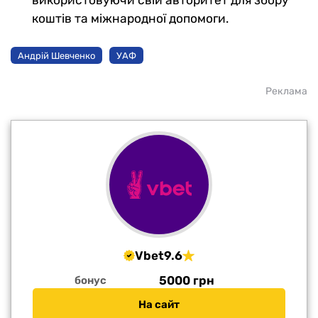
використовуючи свій авторитет для збору
коштів та міжнародної допомоги.
Андрій Шевченко
УАФ
Реклама
Vbet
9.6
5000 грн
бонус
На сайт