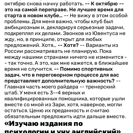
октябрю снова начну работать.
-- К октябрю --
это на самой переправе. Не лучшее время для
старта в новом клубе…
-- Не вижу в этом особой
проблемы. Для меня важно, чтобы клуб был
амбициозным и, декларируя серьезные задачи,
подкреплял их делами. Звонков из Ювентуса не
жду, но, в принципе, открыт для любых
предложений. Хотя…
-- Хотя?
-- Варианты из
России рассматривать не планирую. Пока
между нашими странами ничего не изменится -
- так точно. А это, как мне кажется, в ближайшее
время не случится.
-- Помимо спортивных
задач, что в переговорном процессе для вас
представляет дополнительную важность?
--
Главная часть моего райдера -- тренерский
штаб. У меня есть 3--4 верных и
квалифицированных помощника, которые ушли
вместе со мной из Зари, хотя, наверное, могли
остаться. Ценю их преданность и считаю
обязательным предложить идти дальше вместе.
«Изучаю издания по
психологии и учу английский»