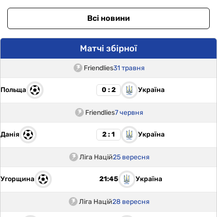
Всі новини
Матчі збірної
Friendlies
31 травня
Польща
Україна
0 : 2
Friendlies
7 червня
Данія
Україна
2 : 1
Ліга Націй
25 вересня
Угорщина
Україна
21:45
Ліга Націй
28 вересня