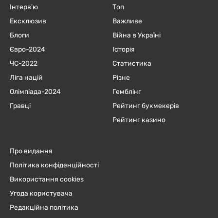
Інтерв'ю
Топ
Ексклюзив
Важливе
Блоги
Війна в Україні
Євро-2024
Історія
ЧC-2022
Статистика
Ліга націй
Різне
Олімпіада-2024
Гемблінг
Гравці
Рейтинг букмекерів
Рейтинг казино
Про видання
Політика конфіденційності
Використання cookies
Угода користувача
Редакційна політика