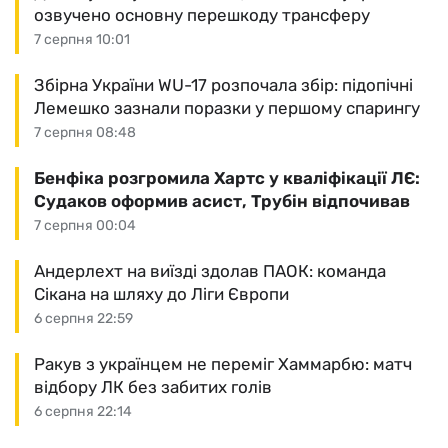
озвучено основну перешкоду трансферу
7 серпня 10:01
Збірна України WU-17 розпочала збір: підопічні
Лемешко зазнали поразки у першому спарингу
7 серпня 08:48
Бенфіка розгромила Хартс у кваліфікації ЛЄ:
Судаков оформив асист, Трубін відпочивав
7 серпня 00:04
Андерлехт на виїзді здолав ПАОК: команда
Сікана на шляху до Ліги Європи
6 серпня 22:59
Ракув з українцем не переміг Хаммарбю: матч
відбору ЛК без забитих голів
6 серпня 22:14