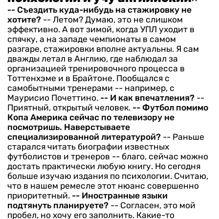
-- Съездить куда-нибудь на стажировку не
хотите?
-- Летом? Думаю, это не слишком
эффективно. А вот зимой, когда УПЛ уходит в
спячку, а на западе чемпионаты в самом
разгаре, стажировки вполне актуальны. Я сам
дважды летал в Англию, где наблюдал за
организацией тренировочного процесса в
Тоттенхэме и в Брайтоне. Пообщался с
самобытными тренерами -- например, с
Маурисио Почеттино.
-- И как впечатления?
--
Приятный, открытый человек.
-- Футбол помимо
Копа Америка сейчас по телевизору не
посмотришь. Наверстываете
специализированной литературой?
-- Раньше
старался читать биографии известных
футболистов и тренеров -- благо, сейчас можно
достать практически любую книгу. Но сегодня
больше изучаю издания по психологии. Считаю,
что в нашем ремесле этот нюанс совершенно
приоритетный.
-- Иностранные языки
подтянуть планируете?
-- Согласен, это мой
пробел, но хочу его заполнить. Какие-то