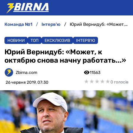
команда №1
інтерв'ю
Юрий Вернидуб: «Может, к октябрю снова начну работать...»
НОВИНИ
НОВИНИ
ТОП
ЕКСКЛЮЗИВ
ІНТЕРВ'Ю
АНАЛІТИКА
Юрий Вернидуб: «Может, к
октябрю снова начну работать...»
ІНТЕРВ'Ю
Zbirna.com
11563
РІЗНЕ
★
★
★
★
★
★
★
★
★
★
0 голосів
26 червня 2019, 07:30
БУКМЕКЕРИ