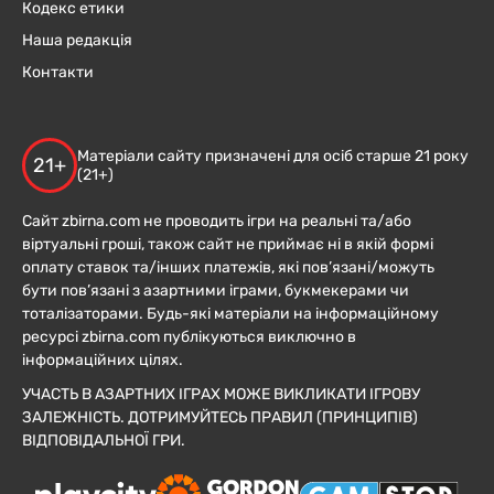
Кодекс етики
Наша редакція
Контакти
Матеріали сайту призначені для осіб старше 21 року
21+
(21+)
Сайт zbirna.com не проводить ігри на реальні та/або
віртуальні гроші, також сайт не приймає ні в якій формі
оплату ставок та/інших платежів, які пов’язані/можуть
бути пов’язані з азартними іграми, букмекерами чи
тоталізаторами. Будь-які матеріали на інформаційному
ресурсі zbirna.com публікуються виключно в
інформаційних цілях.
УЧАСТЬ В АЗАРТНИХ ІГРАХ МОЖЕ ВИКЛИКАТИ ІГРОВУ
ЗАЛЕЖНІСТЬ. ДОТРИМУЙТЕСЬ ПРАВИЛ (ПРИНЦИПІВ)
ВІДПОВІДАЛЬНОЇ ГРИ.