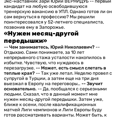
Экс-наставник Зари Юрий ВЕРНИДУБ -- первый
кандидат на любую освободившуюся
тренерскую вакансию в УПЛ. Однако готов ли он
сам вернуться в профессию? Мы решили
поинтересовался у 52-летнего специалиста,
позвонив ему в Запорожье.
«Нужен месяц-другой
передышки»
-- Чем занимаетесь, Юрий Николаевич?
--
Отдыхаю. Сами понимаете, за 10 лет
непрерывного стажа усталости накопилось в
избытке. Чувствую, что нуждаюсь в
перезагрузке.
-- Может, есть смысл слетать в
теплые края?
-- Так уже летал. Неделю провел с
супругой в Турции, а затем еще на три дня
выезжал в Европу на переговоры…
-- Звучит
основательно.
-- Да, пообщался с серьезными
людьми. Сказал, что в данный момент мне
нужен месяц-другой передышки. Затем уже,
ближе к осени, после квалификационных
матчей Лиги чемпионов и Лиги Европы буду
готов рассматривать варианты. Может быть, к