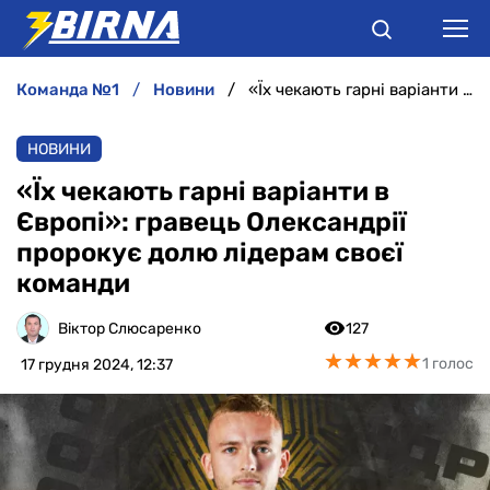
команда №1
новини
«Їх чекають гарні варіанти в Європі»: гравець Олександрії пророкує долю лідерам своєї команди
НОВИНИ
НОВИНИ
АНАЛІТИКА
«Їх чекають гарні варіанти в
Європі»: гравець Олександрії
ІНТЕРВ'Ю
пророкує долю лідерам своєї
команди
РІЗНЕ
Віктор Слюсаренко
127
БУКМЕКЕРИ
★
★
★
★
★
★
★
★
★
★
1 голос
17 грудня 2024, 12:37