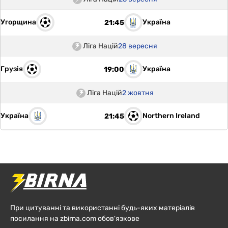
Угорщина
Україна
21:45
Ліга Націй
28 вересня
Грузія
Україна
19:00
Ліга Націй
2 жовтня
Україна
Northern Ireland
21:45
При цитуванні та використанні будь-яких матеріалів
посилання на zbirna.com обов'язкове