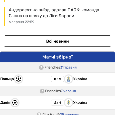
Андерлехт на виїзді здолав ПАОК: команда
Сікана на шляху до Ліги Європи
6 серпня 22:59
Всі новини
Матчі збірної
Friendlies
31 травня
Польща
Україна
0 : 2
Friendlies
7 червня
Данія
Україна
2 : 1
Ліга Націй
25 вересня