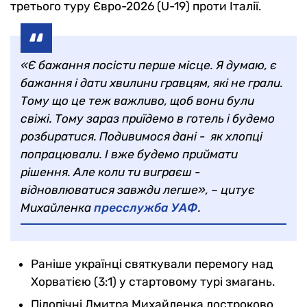
третього туру Євро-2026 (U-19) проти Італії.
«Є бажання посісти перше місце. Я думаю, є
бажання і дати хвилини гравцям, які не грали.
Тому що це теж важливо, щоб вони були
свіжі. Тому зараз приїдемо в готель і будемо
розбиратися. Подивимося дані - як хлопці
попрацювали. І вже будемо приймати
рішення. Але коли ти виграєш -
відновлюватися завжди легше», – цитує
Михайленка
пресслужба УАФ
.
Раніше українці святкували перемогу над
Хорватією (3:1) у стартовому турі змагань.
Підопічні Дмитра Михайленка достроково