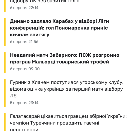
відбору ЛК без забитих голів
6 серпня 22:14
Динамо здолало Карабах у відборі Ліги
конференцій: гол Пономаренка приніс
киянам звитягу
6 серпня 21:56
Невдалий матч Забарного: ПСЖ розгромно
програв Мальорці товариський трофей
6 серпня 09:00
Гурник з Хланем поступився угорському клубу:
відома оцінка українця за перший матч відбору
ЛЄ
5 серпня 23:14
Галатасарай цікавиться гравцем збірної України:
чемпіон Туреччини проводить таємні
переговори