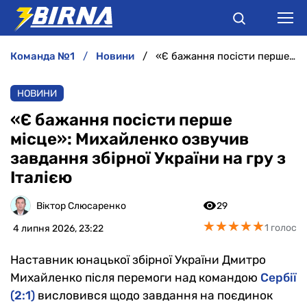
команда №1
новини
«Є бажання посісти перше місце»: Михайленко озвучив завдання збірної України на гру з Італією
НОВИНИ
НОВИНИ
АНАЛІТИКА
«Є бажання посісти перше
місце»: Михайленко озвучив
ІНТЕРВ'Ю
завдання збірної України на гру з
Італією
РІЗНЕ
Віктор Слюсаренко
29
БУКМЕКЕРИ
★
★
★
★
★
★
★
★
★
★
1 голос
4 липня 2026, 23:22
Наставник юнацької збірної України Дмитро
Михайленко після перемоги над командою
Сербії
(2:1)
висловився щодо завдання на поєдинок