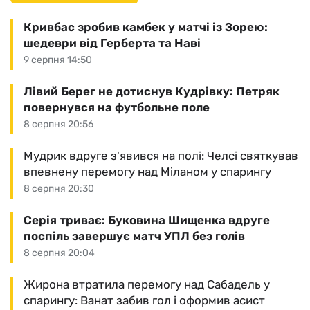
Кривбас зробив камбек у матчі із Зорею:
шедеври від Герберта та Наві
9 серпня 14:50
Лівий Берег не дотиснув Кудрівку: Петряк
повернувся на футбольне поле
8 серпня 20:56
Мудрик вдруге з'явився на полі: Челсі святкував
впевнену перемогу над Міланом у спарингу
8 серпня 20:30
Серія триває: Буковина Шищенка вдруге
поспіль завершує матч УПЛ без голів
8 серпня 20:04
Жирона втратила перемогу над Сабадель у
спарингу: Ванат забив гол і оформив асист