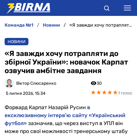
команда №1
новини
«Я завжди хочу потрапляти до збірної України»: новачок Карпат озвучив амбітне завдання
НОВИНИ
НОВИНИ
АНАЛІТИКА
«Я завжди хочу потрапляти до
збірної України»: новачок Карпат
ІНТЕРВ'Ю
озвучив амбітне завдання
РІЗНЕ
Віктор Слюсаренко
30
★
★
★
★
★
★
★
★
★
★
1 голос
5 липня 2026, 15:34
БУКМЕКЕРИ
Форвард Карпат Назарій Русин
в
ексклюзивному інтерв'ю сайту «Український
футбол»
зазначив, що через виступ в УПЛ він
може про свої можливості тренерському штабу