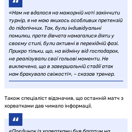
«Нам не вдалося на мажорній ноті закінчити
турнір, я не маю якихось особливих претензій
до підопічних. Так, були індивідуальні
помилки, проте дівчата намагалися діяти у
своєму стилі, були активні в перехідній фазі.
Прикро тільки, що, на відміну від господарок,
не реалізували свої гольові моменти. Не
виключено, що в завершальній стадії атак
нам бракувало свіжості», – сказав тренер.
Також спеціаліст відзначив, що останній матч з
хорватками дав чимало інформації.
«Поєдинок із хорватками був багатим на