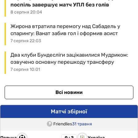
поспіль завершує матч УПЛ без голів
8 серпня 20:04
Жирона втратила перемогу над Сабадель у
спарингу: Ванат забив гол і оформив асист
7 серпня 22:03
Два клуби Бундесліги зацікавилися Мудриком:
озвучено основну перешкоду трансферу
7 серпня 10:01
Всі новини
Матчі збірної
Friendlies
31 травня
Польща
Україна
0 : 2