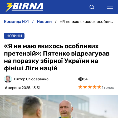
команда №1
новини
«Я не маю якихось особливих претензій»: Пятенко відреагував на поразку збірної України на фініші Ліги націй
НОВИНИ
НОВИНИ
АНАЛІТИКА
«Я не маю якихось особливих
претензій»: Пятенко відреагував
ІНТЕРВ'Ю
на поразку збірної України на
фініші Ліги націй
РІЗНЕ
Віктор Слюсаренко
54
БУКМЕКЕРИ
★
★
★
★
★
★
★
★
★
★
1 голос
6 червня 2025, 13:31