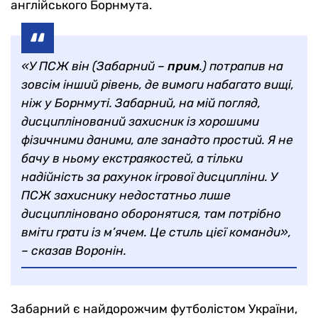
англійського Борнмута.
«У ПСЖ він (
Забарний
–
прим
.) потрапив на
зовсім інший рівень, де вимоги набагато вищі,
ніж у Борнмуті. Забарний, на мій погляд,
дисциплінований захисник із хорошими
фізичними даними, але занадто простий. Я не
бачу в ньому екстраякостей, а тільки
надійність за рахунок ігрової дисципліни. У
ПСЖ захиснику недостатньо лише
дисципліновано оборонятися, там потрібно
вміти грати із м’ячем. Це стиль цієї команди»,
– сказав Воронін.
Забарний є найдорожчим футболістом України,