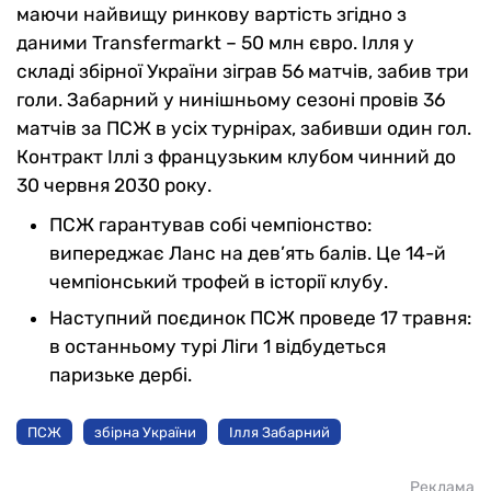
маючи найвищу ринкову вартість згідно з
даними Transfermarkt – 50 млн євро. Ілля у
складі збірної України зіграв 56 матчів, забив три
голи. Забарний у нинішньому сезоні провів 36
матчів за ПСЖ в усіх турнірах, забивши один гол.
Контракт Іллі з французьким клубом чинний до
30 червня 2030 року.
ПСЖ гарантував собі чемпіонство:
випереджає Ланс на дев’ять балів. Це 14-й
чемпіонський трофей в історії клубу.
Наступний поєдинок ПСЖ проведе 17 травня:
в останньому турі Ліги 1 відбудеться
паризьке дербі.
ПСЖ
збірна України
Ілля Забарний
Реклама