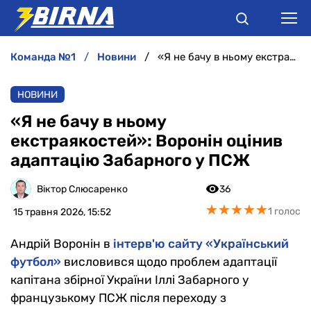
команда №1
новини
«Я не бачу в ньому екстраякостей»: Воронін оцінив адаптацію Забарного у ПСЖ
НОВИНИ
НОВИНИ
АНАЛІТИКА
«Я не бачу в ньому
екстраякостей»: Воронін оцінив
ІНТЕРВ'Ю
адаптацію Забарного у ПСЖ
РІЗНЕ
Віктор Слюсаренко
36
★
★
★
★
★
★
★
★
★
★
1 голос
15 травня 2026, 15:52
БУКМЕКЕРИ
Андрій Воронін в
інтерв'ю сайту «Український
футбол»
висловився щодо проблем адаптації
капітана збірної України Іллі Забарного у
французькому ПСЖ після переходу з