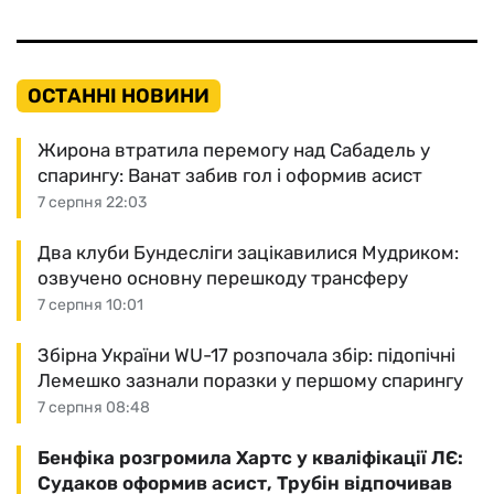
ОСТАННІ НОВИНИ
Жирона втратила перемогу над Сабадель у
спарингу: Ванат забив гол і оформив асист
7 серпня 22:03
Два клуби Бундесліги зацікавилися Мудриком:
озвучено основну перешкоду трансферу
7 серпня 10:01
Збірна України WU-17 розпочала збір: підопічні
Лемешко зазнали поразки у першому спарингу
7 серпня 08:48
Бенфіка розгромила Хартс у кваліфікації ЛЄ:
Судаков оформив асист, Трубін відпочивав