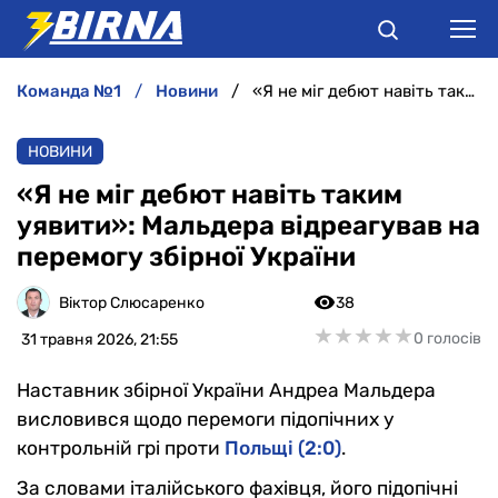
команда №1
новини
«Я не міг дебют навіть таким уявити»: Мальдера відреагував на перемогу збірної України
НОВИНИ
НОВИНИ
АНАЛІТИКА
«Я не міг дебют навіть таким
уявити»: Мальдера відреагував на
ІНТЕРВ'Ю
перемогу збірної України
РІЗНЕ
Віктор Слюсаренко
38
★
★
★
★
★
★
★
★
★
★
0 голосів
31 травня 2026, 21:55
БУКМЕКЕРИ
Наставник збірної України Андреа Мальдера
висловився щодо перемоги підопічних у
контрольній грі проти
Польщі (2:0)
.
За словами італійського фахівця, його підопічні