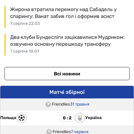
Жирона втратила перемогу над Сабадель у
спарингу: Ванат забив гол і оформив асист
7 серпня 22:03
Два клуби Бундесліги зацікавилися Мудриком:
озвучено основну перешкоду трансферу
7 серпня 10:01
Всі новини
Матчі збірної
Friendlies
31 травня
Польща
Україна
0 : 2
Friendlies
7 червня