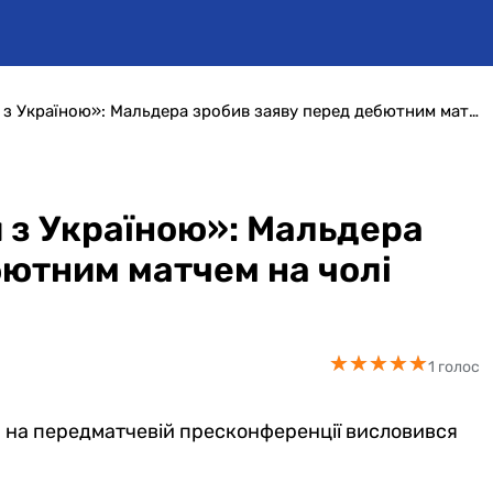
«Я був дуже пов’язаний з Україною»: Мальдера зробив заяву перед дебютним матчем на чолі збірної
 з Україною»: Мальдера
бютним матчем на чолі
★
★
★
★
★
★
★
★
★
★
1 голос
а на передматчевій пресконференції висловився