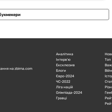
 букмекери
Аналітика
Нов
Інтерв'ю
Топ
Ексклюзив
Важ
ання на zbirna.com
Блоги
Війн
Євро-2024
Істо
ЧC-2022
Ста
Ліга націй
Різн
Олімпіада-2024
Гем
Гравці
Рей
Рей