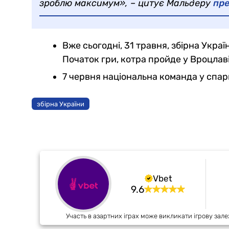
зроблю максимум», – цитує Мальдеру
пр
Вже сьогодні, 31 травня, збірна Укра
Початок гри, котра пройде у Вроцлаві,
7 червня національна команда у спари
збірна України
Vbet
9.6
Участь в азартних іграх може викликати ігрову зале