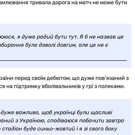
 хвилювання тривала дорога на матч не може бути
лююся, я дуже радий бути тут. Я б не назвав це
бирання було доволі довгим, але це не є
країни перед своїм дебютом, що дуже пов'язаний з
я на підтримку вболівальників у грі з поляками.
і дуже важливо, щоб українці були щасливі
заний з Україною, сподіваюся побачити завтра
стадіон буде синьо-жовтий і я зі свого боку