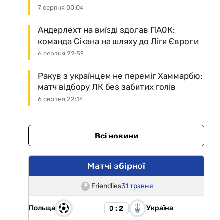
7 серпня 00:04
Андерлехт на виїзді здолав ПАОК:
команда Сікана на шляху до Ліги Європи
6 серпня 22:59
Ракув з українцем не переміг Хаммарбю:
матч відбору ЛК без забитих голів
6 серпня 22:14
Всі новини
Матчі збірної
Friendlies
31 травня
Польща
Україна
0 : 2