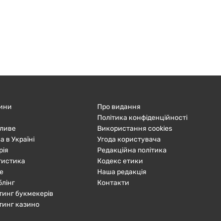
ини
Про видання
Політика конфіденційності
ливе
Використання cookies
а в Україні
Угода користувача
рія
Редакційна політика
тистика
Кодекс етики
е
Наша редакція
блінг
Контакти
тинг букмекерів
тинг казино