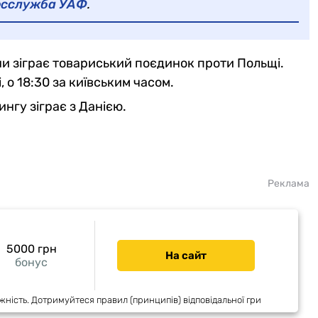
есслужба УАФ
.
їни зіграє товариський поєдинок проти Польщі.
 о 18:30 за київським часом.
нгу зіграє з Данією.
Реклама
5000 грн
На сайт
бонус
жність. Дотримуйтеся правил (принципів) відповідальної гри