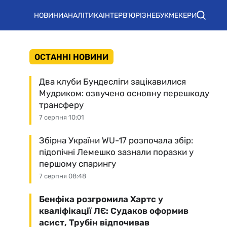
НОВИНИ
АНАЛІТИКА
ІНТЕРВ'Ю
РІЗНЕ
БУКМЕКЕРИ
ОСТАННІ НОВИНИ
Два клуби Бундесліги зацікавилися
Мудриком: озвучено основну перешкоду
трансферу
7 серпня 10:01
Збірна України WU-17 розпочала збір:
підопічні Лемешко зазнали поразки у
першому спарингу
7 серпня 08:48
Бенфіка розгромила Хартс у
кваліфікації ЛЄ: Судаков оформив
асист, Трубін відпочивав