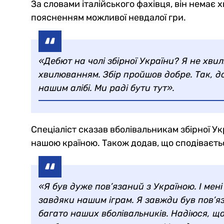
За словами італійського фахівця, він немає
поясненням можливої невдалої гри.
«Дебют на чолі збірної України? Я не хви
хвилюванням. Збір пройшов добре. Так, до
нашим алібі. Ми раді бути тут».
Спеціаліст сказав вболівальникам збірної У
нашою країною. Також додав, що сподіваєтьс
«Я був дуже пов’язаний з Україною. І мен
завдяки нашим іграм. Я завжди був пов’я
багато наших вболівальників. Надіюся, що 