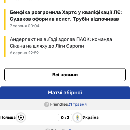
Бенфіка розгромила Хартс у кваліфікації ЛЄ:
Судаков оформив асист, Трубін відпочивав
7 серпня 00:04
Андерлехт на виїзді здолав ПАОК: команда
Сікана на шляху до Ліги Європи
6 серпня 22:59
Всі новини
Матчі збірної
Friendlies
31 травня
Польща
Україна
0 : 2