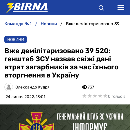
команда №1
новини
Вже демілітаризовано 39 520: генштаб ЗСУ назвав свіжі дані втрат загарбників за час їхнього вторгнення в Україну
НОВИНИ
НОВИНИ
АНАЛІТИКА
Вже демілітаризовано 39 520:
генштаб ЗСУ назвав свіжі дані
ІНТЕРВ'Ю
втрат загарбників за час їхнього
вторгнення в Україну
РІЗНЕ
Олександр Кудря
737
БУКМЕКЕРИ
★
★
★
★
★
★
★
★
★
★
0 голосів
24 липня 2022, 13:01