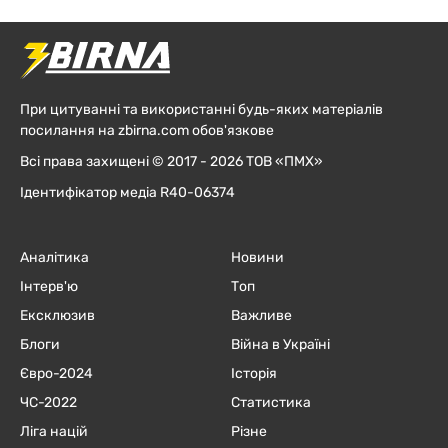
При цитуванні та використанні будь-яких матеріалів
посилання на zbirna.com обов'язкове
Всі права захищені © 2017 - 2026 ТОВ «ПМХ»
Ідентифікатор медіа R40-06374
Аналітика
Новини
Інтерв'ю
Топ
Ексклюзив
Важливе
Блоги
Війна в Україні
Євро-2024
Історія
ЧC-2022
Статистика
Ліга націй
Різне