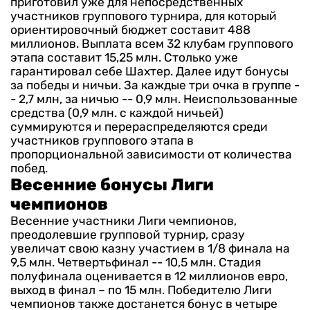
приготовил уже для непосредственных
участников группового турнира, для который
ориентировочный бюджет составит 488
миллионов. Выплата всем 32 клубам группового
этапа составит 15,25 млн. Столько уже
гарантировал себе Шахтер. Далее идут бонусы
за победы и ничьи. За каждые три очка в группе -
- 2,7 млн, за ничью -- 0,9 млн. Неиспользованные
средства (0,9 млн. с каждой ничьей)
суммируются и перераспределяются среди
участников группового этапа в
пропорциональной зависимости от количества
побед.
Весенние бонусы Лиги
чемпионов
Весенние участники Лиги чемпионов,
преодолевшие групповой турнир, сразу
увеличат свою казну участием в 1/8 финала на
9,5 млн. Четвертьфинал -- 10,5 млн.
Стадия
полуфинала оценивается в 12 миллионов евро,
выход в финал – по 15 млн. Победителю Лиги
чемпионов также достанется бонус в четыре