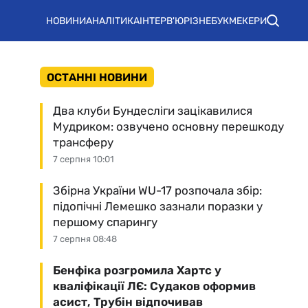
НОВИНИ
АНАЛІТИКА
ІНТЕРВ'Ю
РІЗНЕ
БУКМЕКЕРИ
ОСТАННІ НОВИНИ
Два клуби Бундесліги зацікавилися
Мудриком: озвучено основну перешкоду
трансферу
7 серпня 10:01
Збірна України WU-17 розпочала збір:
підопічні Лемешко зазнали поразки у
першому спарингу
7 серпня 08:48
Бенфіка розгромила Хартс у
кваліфікації ЛЄ: Судаков оформив
асист, Трубін відпочивав