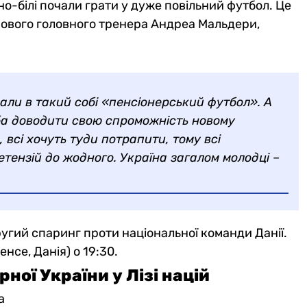
но-білі почали грати у дуже повільний футбол. Це
нового головного тренера Андреа Мальдери,
рали в такий собі «пенсіонерський футбол». А
еба доводити свою спроможність новому
 всі хочуть туди потрапити, тому всі
тензій до жодного. Україна загалом молодці –
ругий спаринг проти національної команди Данії.
нсе, Данія) о 19:30.
ної України у Лізі націй
а