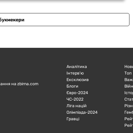
 букмекери
Аналітика
Нов
Інтерв'ю
Топ
Ексклюзив
Важ
ання на zbirna.com
Блоги
Війн
Євро-2024
Істо
ЧC-2022
Ста
Ліга націй
Різн
Олімпіада-2024
Гем
Гравці
Рей
Рей