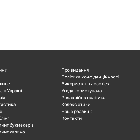
ини
Про видання
Політика конфіденційності
ливе
Використання cookies
а в Україні
Угода користувача
рія
Редакційна політика
тистика
Кодекс етики
е
Наша редакція
блінг
Контакти
тинг букмекерів
тинг казино