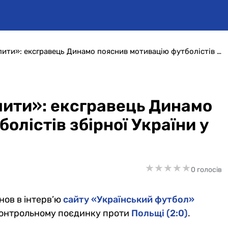
«Всі хочуть туди потрапити»: ексгравець Динамо пояснив мотивацію футболістів збірної України у грі з Польщею
пити»: ексгравець Динамо
олістів збірної України у
★
★
★
★
★
★
★
★
★
★
0 голосів
нов в інтерв’ю
сайту «Український футбол»
 контрольному поєдинку проти
Польщі (2:0)
.