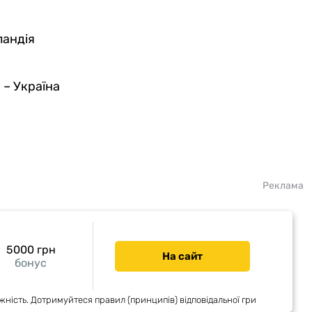
ландія
я – Україна
Реклама
5000 грн
На сайт
бонус
жність. Дотримуйтеся правил (принципів) відповідальної гри