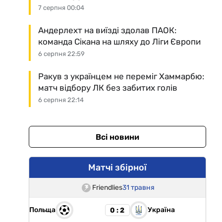
7 серпня 00:04
Андерлехт на виїзді здолав ПАОК:
команда Сікана на шляху до Ліги Європи
6 серпня 22:59
Ракув з українцем не переміг Хаммарбю:
матч відбору ЛК без забитих голів
6 серпня 22:14
Всі новини
Матчі збірної
Friendlies
31 травня
Польща
Україна
0 : 2