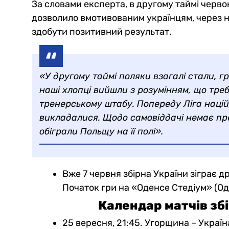
За словами експерта, в другому таймі черво
дозволило вмотивованим українцям, через 
здобути позитивний результат.
«У другому таймі поляки взагалі стали, г
наші хлопці вийшли з розумінням, що тр
тренерському штабу. Попереду Ліга націй,
викладалися. Щодо самовіддачі немає пре
обіграли Польщу на її полі».
Вже 7 червня збірна України зіграє д
Початок гри на «Оденсе Стедіум» (Оде
Календар матчів збір
25 вересня, 21:45. Угорщина – Україн