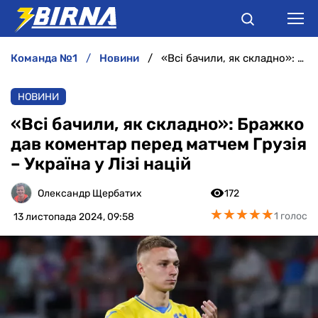
команда №1
новини
«Всі бачили, як складно»: Бражко дав коментар перед матчем Грузія – Україна у Лізі націй
НОВИНИ
НОВИНИ
АНАЛІТИКА
«Всі бачили, як складно»: Бражко
дав коментар перед матчем Грузія
ІНТЕРВ'Ю
– Україна у Лізі націй
РІЗНЕ
Олександр Щербатих
172
★
★
★
★
★
★
★
★
★
★
1 голос
13 листопада 2024, 09:58
БУКМЕКЕРИ