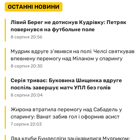
ОСТАННІ НОВИНИ
Лівий Берег не дотиснув Кудрівку: Петряк
повернувся на футбольне поле
8 серпня 20:56
Мудрик вдруге з'явився на полі: Челсі святкував
впевнену перемогу над Міланом у спарингу
8 серпня 20:30
Серія триває: Буковина Шищенка вдруге
поспіль завершує матч УПЛ без голів
8 серпня 20:04
Жирона втратила перемогу над Сабадель у
спарингу: Ванат забив гол і оформив асист
7 серпня 22:03
Два клуби Бундесліги зацікавилися Мудриком: