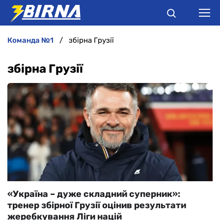
команда №1
збірна Грузії
НОВИНИ
збірна Грузії
АНАЛІТИКА
ІНТЕРВ'Ю
РІЗНЕ
БУКМЕКЕРИ
«Україна – дуже складний суперник»:
тренер збірної Грузії оцінив результати
жеребкування Ліги націй