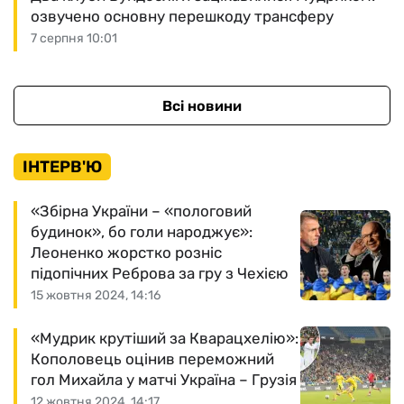
озвучено основну перешкоду трансферу
7 серпня 10:01
Всі новини
ІНТЕРВ'Ю
«Збірна України – «пологовий
будинок», бо голи народжує»:
Леоненко жорстко розніс
підопічних Реброва за гру з Чехією
15 жовтня 2024, 14:16
«Мудрик крутіший за Кварацхелію»:
Кополовець оцінив переможний
гол Михайла у матчі Україна – Грузія
12 жовтня 2024, 14:17