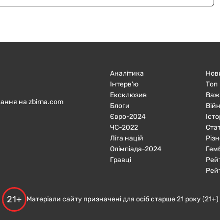
Аналітика
Нов
Інтерв'ю
Топ
Ексклюзив
Важ
ання на zbirna.com
Блоги
Війн
Євро-2024
Істо
ЧC-2022
Ста
Ліга націй
Різн
Олімпіада-2024
Гем
Гравці
Рей
Рей
21+
Матеріали сайту призначені для осіб старше 21 року (21+)