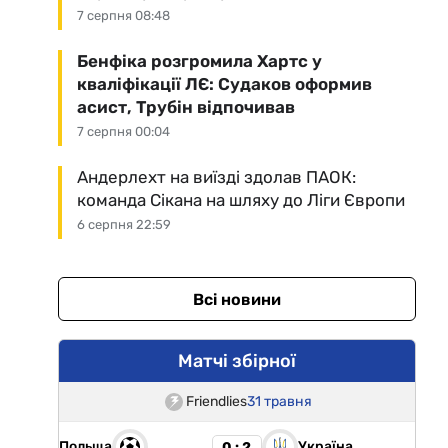
7 серпня 08:48
Бенфіка розгромила Хартс у
кваліфікації ЛЄ: Судаков оформив
асист, Трубін відпочивав
7 серпня 00:04
Андерлехт на виїзді здолав ПАОК:
команда Сікана на шляху до Ліги Європи
6 серпня 22:59
Всі новини
Матчі збірної
Friendlies
31 травня
Польща
Україна
0 : 2