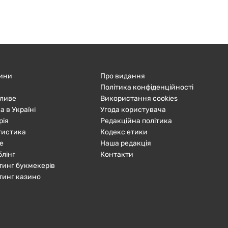
ини
Про видання
Політика конфіденційності
ливе
Використання cookies
а в Україні
Угода користувача
рія
Редакційна політика
тистика
Кодекс етики
е
Наша редакція
блінг
Контакти
тинг букмекерів
тинг казино