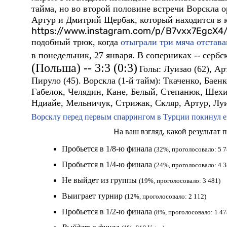
тайма, но во второй половине встречи Ворскла о
Артур и Дмитрий Щербак, который находится в к
https://www.instagram.com/p/B7vxx7EgcX4
подобный трюк, когда
отыграли три мяча отстав
в понедельник, 27 января. В соперниках -- сербс
(Польша) -- 3:3 (0:3)
Голы:
Луизао (62), Арт
Пируло (45).
Ворскла (1-й тайм):
Ткаченко, Баенк
Габелок, Челядин, Кане, Белый, Степанюк, Шехи
Ндиайе, Мельничук, Стрижак, Скляр, Артур, Луи
Ворсклу перед первым спаррингом в Турции покинул 
На ваш взгляд, какой результат
Пробьется в 1/8-ю финала
(32%, проголосовало: 5 7
Пробьется в 1/4-ю финала
(24%, проголосовало: 4 3
Не выйдет из группы
(19%, проголосовало: 3 481)
Выиграет турнир
(12%, проголосовало: 2 112)
Пробьется в 1/2-ю финала
(8%, проголосовало: 1 47