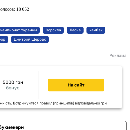
голосов:
18 052
чемпионат Украины
Ворскла
Десна
камбэк
бор
Дмитрий Щербак
Реклама
5000 грн
На сайт
бонус
жність. Дотримуйтеся правил (принципів) відповідальної гри
 букмекери