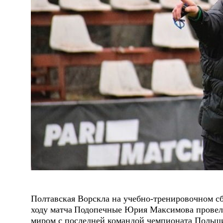
Полтавская Ворскла на учебно-тренировочном сб
ходу матча
Подопечные Юрия Максимова провели 
миром с последней командой чемпионата Польш