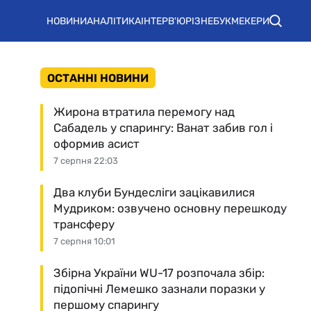
НОВИНИ
АНАЛІТИКА
ІНТЕРВ'Ю
РІЗНЕ
БУКМЕКЕРИ
ОСТАННІ НОВИНИ
Жирона втратила перемогу над
Сабадель у спарингу: Ванат забив гол і
оформив асист
7 серпня 22:03
Два клуби Бундесліги зацікавилися
Мудриком: озвучено основну перешкоду
трансферу
7 серпня 10:01
Збірна України WU-17 розпочала збір:
підопічні Лемешко зазнали поразки у
першому спарингу