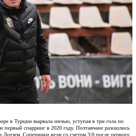
оре в Турции вырвала ничью, уступая в три гола по
первый спарринг в 2020 году. Полтавчане разошлись
и Лодзем.
Соперники вели со счетом 3:0 после первого