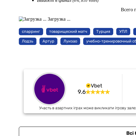
Выйдет в финал
(4%, 810 Votes)
Всего 
Загрузка ...
спарринг
товарищеский матч
Турция
УПЛ
Лодзь
Артур
Луизао
учебно-тренировочный с
Vbet
9.6
Участь в азартних іграх може викликати ігрову зале
Всі