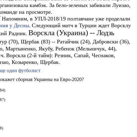
рганизовала камбэк. За бело-зеленых забивали Луизао,
оманде на просмотре.
/
Напомним, в УПЛ-2018/19 полтавчане уже проделали
ания у Десны
.
Следующий матч в Турции ждет Ворсклу
Ворскла (Украина) -- Лодзь
кий Радник.
ур (70), Щербак (83) -- Ратайчик (24), Дабровски (36),
о, Мартыненко, Якубу, Ребенок (Мельничук, 44),
ч.
Ворскла (2-й тайм):
Резник, Сапай, Чеснаков,
зао, Козыренко, Щербак.
еще один футболист
 покажет сборная Украины на Евро-2020?
84)
87)
8)