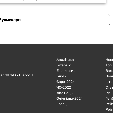
 букмекери
Аналітика
Нов
Інтерв'ю
Топ
Ексклюзив
Важ
ання на zbirna.com
Блоги
Війн
Євро-2024
Істо
ЧC-2022
Ста
Ліга націй
Різн
Олімпіада-2024
Гем
Гравці
Рей
Рей