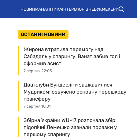
НОВИНИ
АНАЛІТИКА
ІНТЕРВ'Ю
РІЗНЕ
БУКМЕКЕРИ
ОСТАННІ НОВИНИ
Жирона втратила перемогу над
Сабадель у спарингу: Ванат забив гол і
оформив асист
7 серпня 22:03
Два клуби Бундесліги зацікавилися
Мудриком: озвучено основну перешкоду
трансферу
7 серпня 10:01
Збірна України WU-17 розпочала збір:
підопічні Лемешко зазнали поразки у
першому спарингу