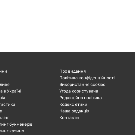
ини
Про видання
Політика конфіденційності
ливе
Використання cookies
а в Україні
Угода користувача
рія
Редакційна політика
тистика
Кодекс етики
е
Наша редакція
блінг
Контакти
тинг букмекерів
тинг казино