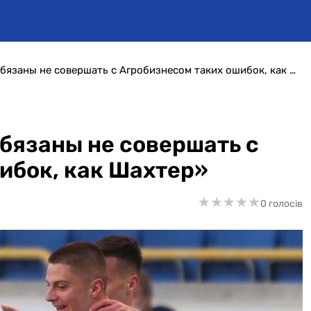
Виталий Миколенко: «Обязаны не совершать с Агробизнесом таких ошибок, как Шахтер»
бязаны не совершать с
ибок, как Шахтер»
★
★
★
★
★
★
★
★
★
★
0 голосів