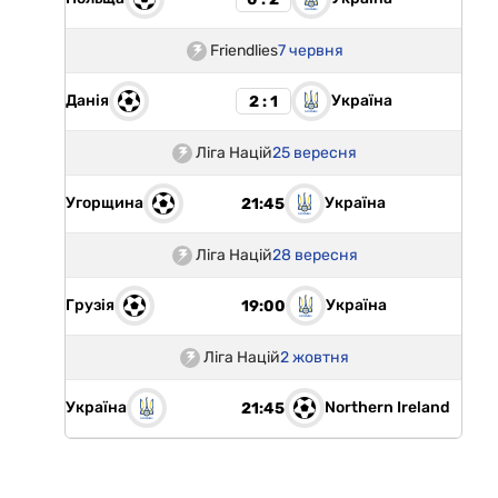
Friendlies
7 червня
Данія
Україна
2 : 1
Ліга Націй
25 вересня
Угорщина
Україна
21:45
Ліга Націй
28 вересня
Грузія
Україна
19:00
Ліга Націй
2 жовтня
Україна
Northern Ireland
21:45