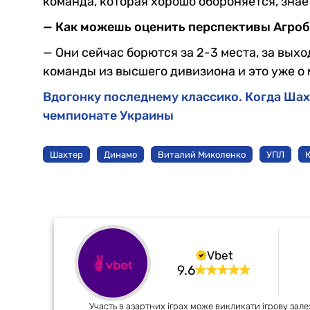
команда, которая хорошо обороняется, знае
— Как можешь оценить перспективы Агро
— Они сейчас борются за 2-3 места, за выхо
команды из высшего дивизиона и это уже о 
Вдогонку последнему классико. Когда Ша
чемпионате Украины
Шахтер
Динамо
Виталий Миколенко
УПЛ
Vbet
9.6
Участь в азартних іграх може викликати ігрову зале