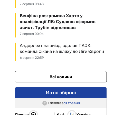
7 серпня 08:48
Бенфіка розгромила Хартс у
кваліфікації ЛЄ: Судаков оформив
асист, Трубін відпочивав
7 серпня 00:04
Андерлехт на виїзді здолав ПАОК:
команда Сікана на шляху до Ліги Європи
6 серпня 22:59
Всі новини
Матчі збірної
Friendlies
31 травня
Польща
Україна
0 : 2