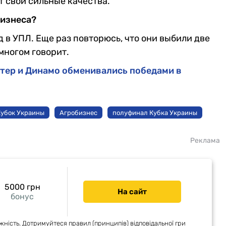
т свои сильные качества.
бизнеса?
д в УПЛ. Еще раз повторюсь, что они выбили две
многом говорит.
хтер и Динамо обменивались победами в
Кубок Украины
Агробизнес
полуфинал Кубка Украины
Реклама
5000 грн
На сайт
бонус
жність. Дотримуйтеся правил (принципів) відповідальної гри