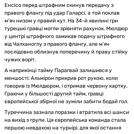
Енсісо перед штрафним скинув передачу з
правого флангу під удар Галарсі, а той поклав
м'яч низом у правий кут. На 34-й хвилині гри
турецькі гравці могли зрівняти рахунок. Мюлдюр
у центрі штрафного замикав подачу штрафного
від Чалханоглу з правого флангу, але м'яч
послідовно облизнув поперечину й праву стійку
чужих воріт.
А наприкінці тайму Парагвай залишився у
меншості: Альмірон прикрив рот рукою, коли
говорив із Мюлдюром, і отримав червону картку.
Граючи у більшості другий тайм, гравці
європейської збірної не зуміли забити бодай гол.
Туреччина зазнала поразки і втратила всі шанси
на вихід з групи. Ця європейська команда стала
першою невдахою на турнірі, для якої остання