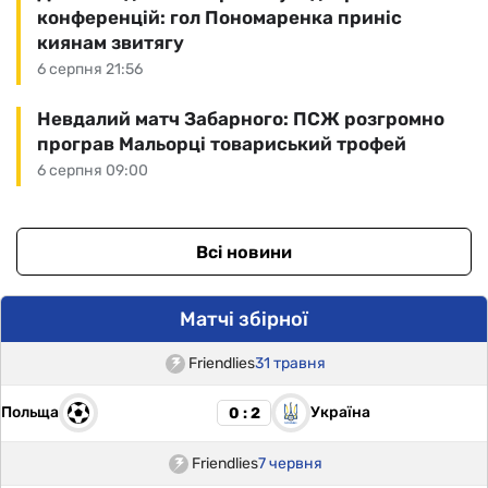
конференцій: гол Пономаренка приніс
киянам звитягу
6 серпня 21:56
Невдалий матч Забарного: ПСЖ розгромно
програв Мальорці товариський трофей
6 серпня 09:00
Всі новини
Матчі збірної
Friendlies
31 травня
Польща
Україна
0 : 2
Friendlies
7 червня