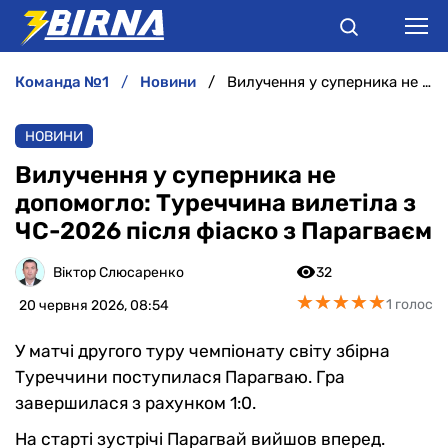
команда №1
новини
Вилучення у суперника не допомогло: Туреччина вилетіла з ЧС-2026 після фіаско з Парагваєм
НОВИНИ
НОВИНИ
АНАЛІТИКА
Вилучення у суперника не
допомогло: Туреччина вилетіла з
ІНТЕРВ'Ю
ЧС-2026 після фіаско з Парагваєм
РІЗНЕ
Віктор Слюсаренко
32
★
★
★
★
★
★
★
★
★
★
1 голос
20 червня 2026, 08:54
БУКМЕКЕРИ
У матчі другого туру чемпіонату світу збірна
Туреччини поступилася Парагваю. Гра
завершилася з рахунком 1:0.
На старті зустрічі Парагвай вийшов вперед.