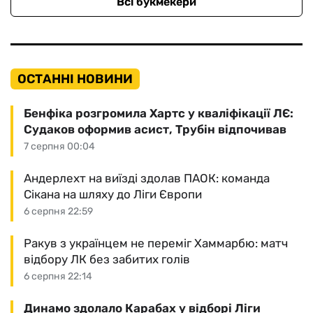
Всі букмекери
ОСТАННІ НОВИНИ
Бенфіка розгромила Хартс у кваліфікації ЛЄ:
Судаков оформив асист, Трубін відпочивав
7 серпня 00:04
Андерлехт на виїзді здолав ПАОК: команда
Сікана на шляху до Ліги Європи
6 серпня 22:59
Ракув з українцем не переміг Хаммарбю: матч
відбору ЛК без забитих голів
6 серпня 22:14
Динамо здолало Карабах у відборі Ліги