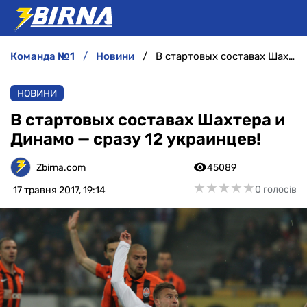
команда №1
новини
В стартовых составах Шахтера и Динамо — сразу 12 украинцев!
НОВИНИ
НОВИНИ
АНАЛІТИКА
В стартовых составах Шахтера и
Динамо — сразу 12 украинцев!
ІНТЕРВ'Ю
Zbirna.com
45089
РІЗНЕ
★
★
★
★
★
★
★
★
★
★
0 голосів
17 травня 2017, 19:14
БУКМЕКЕРИ