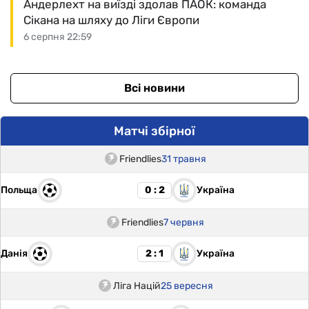
Андерлехт на виїзді здолав ПАОК: команда
Сікана на шляху до Ліги Європи
6 серпня 22:59
Всі новини
Матчі збірної
Friendlies
31 травня
Польща
Україна
0 : 2
Friendlies
7 червня
Данія
Україна
2 : 1
Ліга Націй
25 вересня