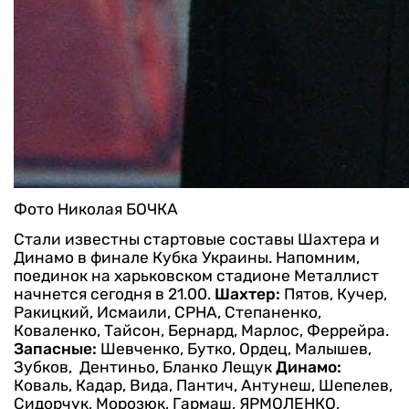
Фото Николая БОЧКА
Стали известны стартовые составы Шахтера и
Динамо в финале Кубка Украины. Напомним,
поединок на харьковском стадионе Металлист
начнется сегодня в 21.00.
Шахтер:
Пятов, Кучер,
Ракицкий, Исмаили, СРНА, Степаненко,
Коваленко, Тайсон, Бернард, Марлос, Феррейра.
Запасные:
Шевченко, Бутко, Ордец, Малышев,
Зубков, Дентиньо, Бланко Лещук
Динамо:
Коваль, Кадар, Вида, Пантич, Антунеш, Шепелев,
Сидорчук, Морозюк, Гармаш, ЯРМОЛЕНКО,