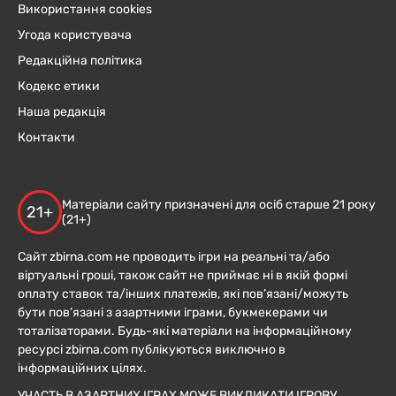
Використання cookies
Угода користувача
Редакційна політика
Кодекс етики
Наша редакція
Контакти
Матеріали сайту призначені для осіб старше 21 року
21+
(21+)
Сайт zbirna.com не проводить ігри на реальні та/або
віртуальні гроші, також сайт не приймає ні в якій формі
оплату ставок та/інших платежів, які пов’язані/можуть
бути пов’язані з азартними іграми, букмекерами чи
тоталізаторами. Будь-які матеріали на інформаційному
ресурсі zbirna.com публікуються виключно в
інформаційних цілях.
УЧАСТЬ В АЗАРТНИХ ІГРАХ МОЖЕ ВИКЛИКАТИ ІГРОВУ