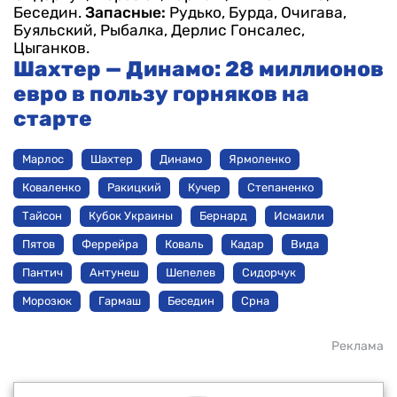
Беседин.
Запасные:
Рудько, Бурда, Очигава,
Буяльский, Рыбалка, Дерлис Гонсалес,
Цыганков.
Шахтер — Динамо: 28 миллионов
евро в пользу горняков на
старте
Марлос
Шахтер
Динамо
Ярмоленко
Коваленко
Ракицкий
Кучер
Степаненко
Тайсон
Кубок Украины
Бернард
Исмаили
Пятов
Феррейра
Коваль
Кадар
Вида
Пантич
Антунеш
Шепелев
Сидорчук
Морозюк
Гармаш
Беседин
Срна
Реклама