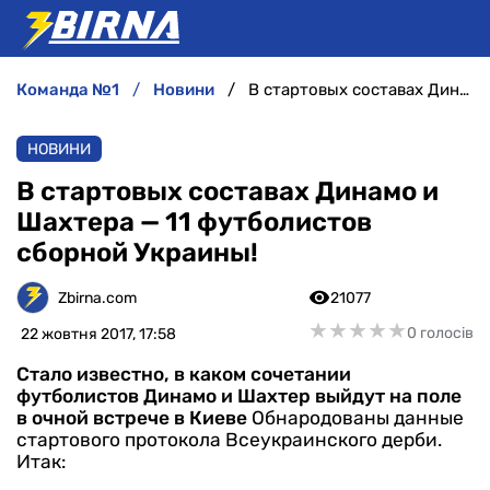
команда №1
новини
В стартовых составах Динамо и Шахтера — 11 футболистов сборной Украины!
НОВИНИ
НОВИНИ
АНАЛІТИКА
В стартовых составах Динамо и
Шахтера — 11 футболистов
ІНТЕРВ'Ю
сборной Украины!
РІЗНЕ
Zbirna.com
21077
★
★
★
★
★
★
★
★
★
★
0 голосів
22 жовтня 2017, 17:58
БУКМЕКЕРИ
Стало известно, в каком сочетании
футболистов Динамо и Шахтер выйдут на поле
в очной встрече в Киеве
Обнародованы данные
стартового протокола Всеукраинского дерби.
Итак: