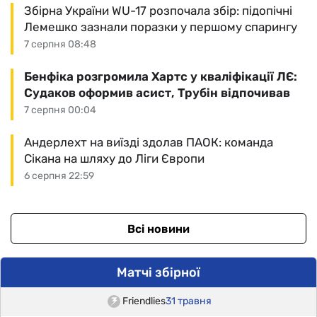
Збірна України WU-17 розпочала збір: підопічні
Лемешко зазнали поразки у першому спарингу
7 серпня 08:48
Бенфіка розгромила Хартс у кваліфікації ЛЄ:
Судаков оформив асист, Трубін відпочивав
7 серпня 00:04
Андерлехт на виїзді здолав ПАОК: команда
Сікана на шляху до Ліги Європи
6 серпня 22:59
Всі новини
Матчі збірної
Friendlies
31 травня