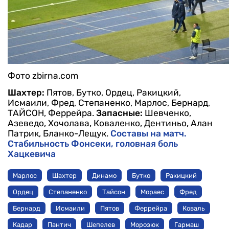
Фото zbirna.com
Шахтер:
Пятов, Бутко, Ордец, Ракицкий,
Исмаили, Фред, Степаненко, Марлос, Бернард,
ТАЙСОН, Феррейра.
Запасные:
Шевченко,
Азеведо, Хочолава, Коваленко, Дентиньо, Алан
Патрик, Бланко-Лещук.
Составы на матч.
Стабильность Фонсеки, головная боль
Хацкевича
Марлос
Шахтер
Динамо
Бутко
Ракицкий
Ордец
Степаненко
Тайсон
Мораес
Фред
Бернард
Исмаили
Пятов
Феррейра
Коваль
Кадар
Пантич
Шепелев
Морозюк
Гармаш