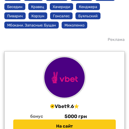
Беседин
Кравец
Хачериди
Кенджера
Пиварич
Корзун
Гонсалес
Буяльский
Мбокани. Запасные: Бущан
Миколенко
Реклама
Vbet
9.6
5000 грн
бонус
На сайт