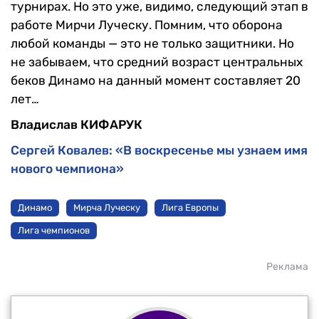
турнирах. Но это уже, видимо, следующий этап в
работе Мирчи Луческу. Помним, что оборона
любой команды — это не только защитники. Но
не забываем, что средний возраст центральных
беков Динамо на данный момент составляет 20
лет…
Владислав КИФАРУК
Сергей Ковалев: «В воскресенье мы узнаем имя
нового чемпиона»
Динамо
Мирча Луческу
Лига Европы
Лига чемпионов
Реклама