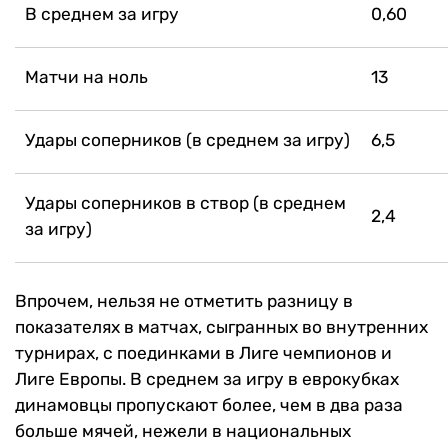
В среднем за игру
0,60
Матчи на ноль
13
Удары соперников (в среднем за игру)
6,5
Удары соперников в створ (в среднем
2,4
за игру)
Впрочем, нельзя не отметить разницу в
показателях в матчах, сыгранных во внутренних
турнирах, с поединками в Лиге чемпионов и
Лиге Европы. В среднем за игру в еврокубках
динамовцы пропускают более, чем в два раза
больше мячей, нежели в национальных