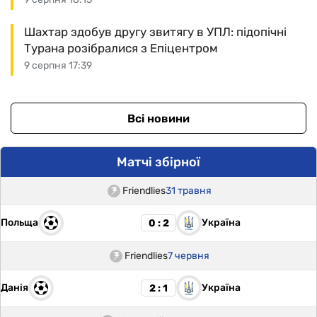
Шахтар здобув другу звитягу в УПЛ: підопічні
Турана розібралися з Епіцентром
9 серпня 17:39
Всі новини
Матчі збірної
Friendlies
31 травня
Польща
Україна
0 : 2
Friendlies
7 червня
Данія
Україна
2 : 1