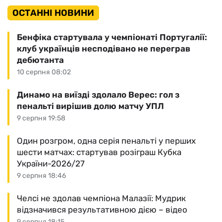
ОСТАННІ НОВИНИ
Бенфіка стартувала у чемпіонаті Португалії:
клуб українців несподівано не переграв
дебютанта
10 серпня 08:02
Динамо на виїзді здолало Верес: гол з
пенальті вирішив долю матчу УПЛ
9 серпня 19:58
Один розгром, одна серія пенальті у перших
шести матчах: стартував розіграш Кубка
України-2026/27
9 серпня 18:46
Челсі не здолав чемпіона Малазії: Мудрик
відзначився результативною дією – відео
9 серпня 18:15