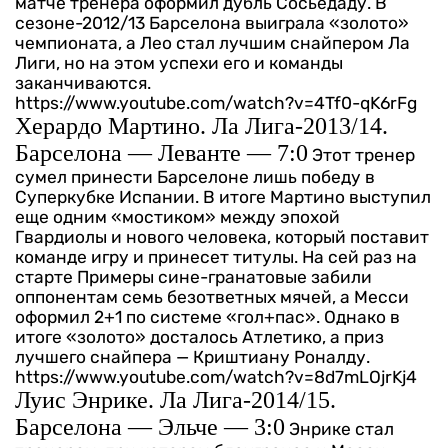
матче тренера оформил дубль Сосьедаду. В
сезоне-2012/13 Барселона выиграла «золото»
чемпионата, а Лео стал лучшим снайпером Ла
Лиги, но на этом успехи его и команды
заканчиваются.
https://www.youtube.com/watch?v=4Tf0-qK6rFg
Херардо Мартино. Ла Лига-2013/14.
Барселона — Леванте — 7:0
Этот тренер
сумел принести Барселоне лишь победу в
Суперкубке Испании. В итоге Мартино выступил
еще одним «мостиком» между эпохой
Гвардиолы и нового человека, который поставит
команде игру и принесет титулы. На сей раз на
старте Примеры сине-гранатовые забили
оппонентам семь безответных мячей, а Месси
оформил 2+1 по системе «гол+пас». Однако в
итоге «золото» досталось Атлетико, а приз
лучшего снайпера — Криштиану Роналду.
https://www.youtube.com/watch?v=8d7mLOjrKj4
Луис Энрике. Ла Лига-2014/15.
Барселона — Эльче — 3:0
Энрике стал