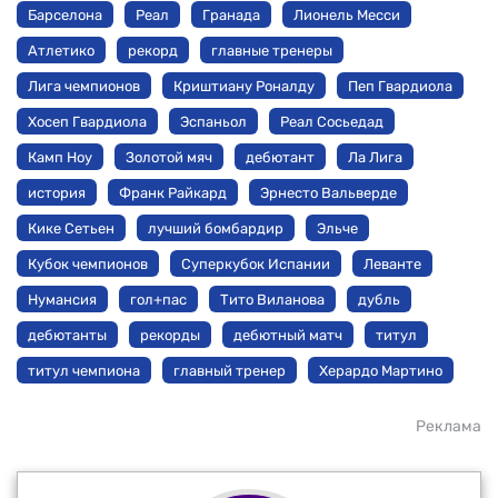
Барселона
Реал
Гранада
Лионель Месси
Атлетико
рекорд
главные тренеры
Лига чемпионов
Криштиану Роналду
Пеп Гвардиола
Хосеп Гвардиола
Эспаньол
Реал Сосьедад
Камп Ноу
Золотой мяч
дебютант
Ла Лига
история
Франк Райкард
Эрнесто Вальверде
Кике Сетьен
лучший бомбардир
Эльче
Кубок чемпионов
Суперкубок Испании
Леванте
Нумансия
гол+пас
Тито Виланова
дубль
дебютанты
рекорды
дебютный матч
титул
титул чемпиона
главный тренер
Херардо Мартино
Реклама