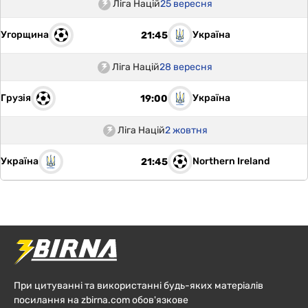
Ліга Націй
25 вересня
Угорщина
Україна
21:45
Ліга Націй
28 вересня
Грузія
Україна
19:00
Ліга Націй
2 жовтня
Україна
Northern Ireland
21:45
При цитуванні та використанні будь-яких матеріалів
посилання на zbirna.com обов'язкове