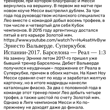
тренером, при котором блаугранас и Месси
вернулись на вершину. В первом же матче при
новом коуче Месси выстрелил дублем. За три
года под руководством испанского специалиста
Лео вместе с командой добыл восемь трофеев, в
том числе и четвертый для себя Кубок
чемпионов. В 2015 году аргентинцу достался
пятый в его карьере Золотой мяч.
https://www.youtube.com/watch?v=Hu4satHvByw
Эрнесто Вальверде. Суперкубок
Испании-2017. Барселона — Реал — 1:3
На замену Эрнике летом 2017-го пришел уже
бывший тренер Барселоны. Дебют Вальверде
получился неудачным— поражение от Реала в
Суперкубке, причем в обоих матчах. На Камп Ноу
Месси сравнял счет по ходу и заработал желтую
карточку, но в итоге мадридцы нанесли
каталонцам фиаско. За два с половиной года в
команде этот тренер помог Лео добыть четыре
трофея, а также шестой по счету Золотой мяч.
Однако в Лиге чемпионов Месси и Ко по-
прежнему не доходят даже до финала.