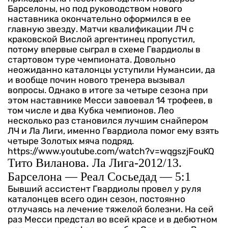
Барселоны, но под руководством нового
наставника окончательно оформился в ее
главную звезду. Матчи квалификации ЛЧ с
краковской Вислой аргентинец пропустил,
потому впервые сыграл в схеме Гвардиолы в
стартовом туре чемпионата. Довольно
неожиданно каталонцы уступили Нумансии, да
и вообще почин нового тренера вызывал
вопросы. Однако в итоге за четыре сезона при
этом наставнике Месси завоевал 14 трофеев, в
том числе и два Кубка чемпионов. Лео
несколько раз становился лучшим снайпером
ЛЧ и Ла Лиги, именно Гвардиола помог ему взять
четыре Золотых мяча подряд.
https://www.youtube.com/watch?v=wqgszjFouKQ
Тито Виланова. Ла Лига-2012/13.
Барселона — Реал Сосьедад — 5:1
Бывший ассистент Гвардиолы провел у руля
каталонцев всего один сезон, постоянно
отлучаясь на лечение тяжелой болезни. На сей
раз Месси предстал во всей красе и в дебютном