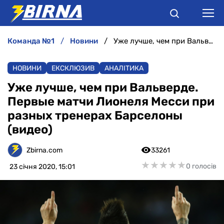
команда №1
новини
Уже лучше, чем при Вальверде. Первые матчи Лионеля Месси при разных тренерах Барселоны (видео)
НОВИНИ
НОВИНИ
ЕКСКЛЮЗИВ
АНАЛІТИКА
АНАЛІТИКА
Уже лучше, чем при Вальверде.
Первые матчи Лионеля Месси при
ІНТЕРВ'Ю
разных тренерах Барселоны
(видео)
РІЗНЕ
Zbirna.com
33261
БУКМЕКЕРИ
★
★
★
★
★
★
★
★
★
★
0 голосів
23 січня 2020, 15:01