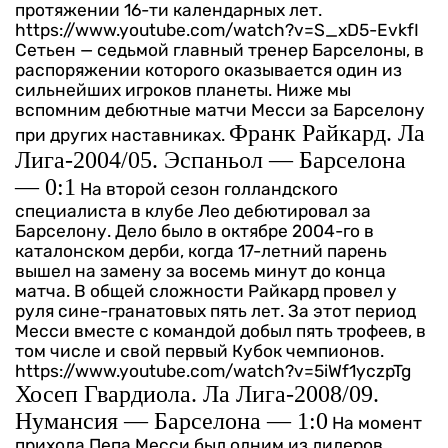
протяжении 16-ти календарных лет.
https://www.youtube.com/watch?v=S_xD5-EvkfI
Сетьен — седьмой главный тренер Барселоны, в
распоряжении которого оказывается один из
сильнейших игроков планеты. Ниже мы
вспомним дебютные матчи Месси за Барселону
Франк Райкард. Ла
при других наставниках.
Лига-2004/05. Эспаньол — Барселона
— 0:1
На второй сезон голландского
специалиста в клубе Лео дебютировал за
Барселону. Дело было в октябре 2004-го в
каталонском дерби, когда 17-летний парень
вышел на замену за восемь минут до конца
матча. В общей сложности Райкард провел у
руля сине-гранатовых пять лет. За этот период
Месси вместе с командой добыл пять трофеев, в
том числе и свой первый Кубок чемпионов.
https://www.youtube.com/watch?v=5iWf1yczpTg
Хосеп Гвардиола. Ла Лига-2008/09.
Нумансия — Барселона — 1:0
На момент
прихода Пепа Месси был одним из лидеров