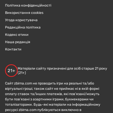
Політика конфіденційності
Використання cookies
Угода користувача
Редакційна політика
Кодекс етики
Наша редакція
Контакти
Матеріали сайту призначені для осіб старше 21 року
21+
(21+)
Сайт zbirna.com не проводить ігри на реальні та/або
віртуальні гроші, також сайт не приймає ні в якій формі
оплату ставок та/інших платежів, які пов’язані/можуть
бути пов’язані з азартними іграми, букмекерами чи
тоталізаторами. Будь-які матеріали на інформаційному
ресурсі zbirna.com публікуються виключно в