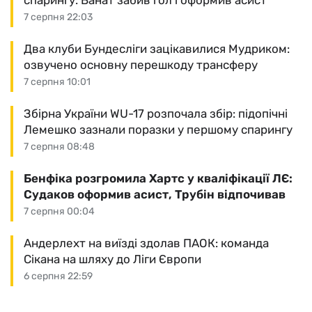
спарингу: Ванат забив гол і оформив асист
7 серпня 22:03
Два клуби Бундесліги зацікавилися Мудриком:
озвучено основну перешкоду трансферу
7 серпня 10:01
Збірна України WU-17 розпочала збір: підопічні
Лемешко зазнали поразки у першому спарингу
7 серпня 08:48
Бенфіка розгромила Хартс у кваліфікації ЛЄ:
Судаков оформив асист, Трубін відпочивав
7 серпня 00:04
Андерлехт на виїзді здолав ПАОК: команда
Сікана на шляху до Ліги Європи
6 серпня 22:59