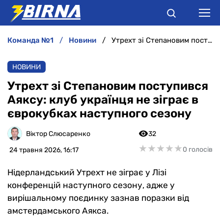
команда №1
новини
Утрехт зі Степановим поступився Аяксу: клуб українця не зіграє в єврокубках наступного сезону
НОВИНИ
НОВИНИ
АНАЛІТИКА
Утрехт зі Степановим поступився
Аяксу: клуб українця не зіграє в
ІНТЕРВ'Ю
єврокубках наступного сезону
РІЗНЕ
Віктор Слюсаренко
32
★
★
★
★
★
★
★
★
★
★
0 голосів
24 травня 2026, 16:17
БУКМЕКЕРИ
Нідерландський Утрехт не зіграє у Лізі
конференцій наступного сезону, адже у
вирішальному поєдинку зазнав поразки від
амстердамського Аякса.