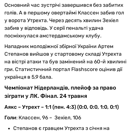
Основний час зустрічі завершився без забитих
голів. А в першому овертаймі Классен забив гол
у ворота Утрехта. Через десять хвилин Зехіел
забив у відповідь. У серії пенальті удача
посміхнулася амстердамському клубу.
Нападник молодіжної збірної України Артем
Степанов вийшов у стартовому складі Утрехта
на вістрі атаки та був замінений на 60-й хвилині
гри. Статистичний портал Flashscore оцінив дії
українця в 5,9 бала.
Чемпіонат Нідерландів, плейоф за право
зіграти у ЛК. Фінал. 24 травня
Аякс – Утрехт – 1:1 (пен. 4:3) (0:0, 0:0, 1:0, 0:1)
Голи
: Классен, 96 – Зехіел, 106
Степанов є гравцем Утрехта з січня на