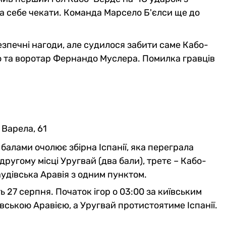
ла себе чекати. Команда Марсело Б'єлси ще до
зпечні нагоди, але судилося забити саме Кабо-
ю та воротар Фернандо Муслера. Помилка гравців
, Варела, 61
 балами очолює збірна Іспанії, яка переграла
другому місці Уругвай (два бали), третє – Кабо-
аудівська Аравія з одним пунктом.
 27 серпня. Початок ігор о 03:00 за київським
івською Аравією, а Уругвай протистоятиме Іспанії.