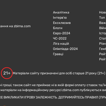
Аналітика
Нов
Інтерв'ю
Топ
Ексклюзив
Важ
ання на zbirna.com
Блоги
Війн
Євро-2024
Істо
ЧC-2022
Ста
Ліга націй
Різн
Олімпіада-2024
Гем
Гравці
Рей
Рей
21+
Матеріали сайту призначені для осіб старше 21 року (21+)
ні гроші, також сайт не приймає ні в якій формі оплату ставок та/і
 матеріали на інформаційному ресурсі zbirna.com публікуються в
ЖЕ ВИКЛИКАТИ ІГРОВУ ЗАЛЕЖНІСТЬ. ДОТРИМУЙТЕСЬ ПРАВИЛ (ПРИ