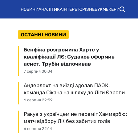
НОВИНИ
АНАЛІТИКА
ІНТЕРВ'Ю
РІЗНЕ
БУКМЕКЕРИ
ОСТАННІ НОВИНИ
Бенфіка розгромила Хартс у
кваліфікації ЛЄ: Судаков оформив
асист, Трубін відпочивав
7 серпня 00:04
Андерлехт на виїзді здолав ПАОК:
команда Сікана на шляху до Ліги Європи
6 серпня 22:59
Ракув з українцем не переміг Хаммарбю:
матч відбору ЛК без забитих голів
6 серпня 22:14