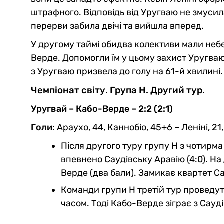
штрафного. Відповідь від Уругваю не змуси
перерви забила двічі та вийшла вперед.
У другому таймі обидва колективи мали небе
Верде. Допомогли їм у цьому захист Уругва
з Уругваю призвела до голу на 61-й хвилині.
Чемпіонат світу. Група Н. Другий тур.
Уругвай – Кабо-Верде – 2:2 (2:1)
Голи
: Араухо, 44, Каннобіо, 45+6 – Леніні, 21
Після другого туру групу Н з чотирма
впевнено Саудівську Аравію (4:0). На 
Верде (два бали). Замикає квартет С
Команди групи Н третій тур проведуть
часом. Тоді Кабо-Верде зіграє з Сауд