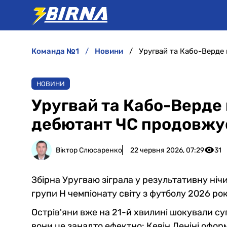
команда №1
новини
Уругвай та Кабо-Верде
НОВИНИ
Уругвай та Кабо-Верде 
дебютант ЧС продовжу
Віктор Слюсаренко
22 червня 2026, 07:29
31
Збірна Уругваю зіграла у результативну ніч
групи Н чемпіонату світу з футболу 2026 рок
Острів'яни вже на 21-й хвилині шокували су
вони це занадто ефектно: Кевін Леніні офо