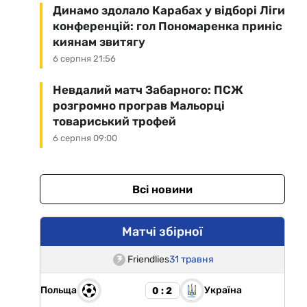
Динамо здолало Карабах у відборі Ліги
конференцій: гол Пономаренка приніс
киянам звитягу
6 серпня 21:56
Невдалий матч Забарного: ПСЖ
розгромно програв Мальорці
товариський трофей
6 серпня 09:00
Всі новини
Матчі збірної
Friendlies
31 травня
Польща
Україна
0 : 2