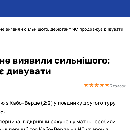
 не виявили сильнішого: дебютант ЧС продовжує дивувати
не виявили сильнішого:
є дивувати
★
★
★
★
★
★
★
★
★
★
3 голоси
ию з Кабо-Верде (2:2) у поєдинку другого туру
у.
перника, відкривши рахунок у матчі. І зробили
рмив перший гол Кабо-Верде на ЧС ударом з