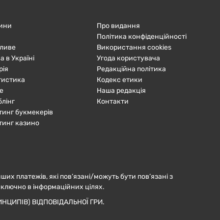
ини
Про видання
Політика конфіденційності
ливе
Використання cookies
а в Україні
Угода користувача
рія
Редакційна політика
тистика
Кодекс етики
е
Наша редакція
блінг
Контакти
тинг букмекерів
тинг казино
нших платежів, які пов’язані/можуть бути пов’язані з
иключно в інформаційних цілях.
НЦИПІВ) ВІДПОВІДАЛЬНОЇ ГРИ.