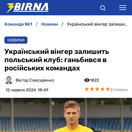
команда №1
новини
Український вінгер залишить польський клуб: ганьбився в російських командах
НОВИНИ
НОВИНИ
АНАЛІТИКА
Український вінгер залишить
польський клуб: ганьбився в
ІНТЕРВ'Ю
російських командах
РІЗНЕ
Віктор Слюсаренко
1822
★
★
★
★
★
★
★
★
★
★
2 голоси
12 червня 2024, 18:49
БУКМЕКЕРИ