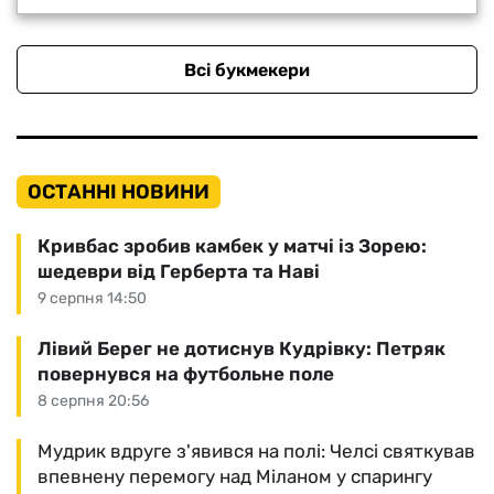
Всі букмекери
ОСТАННІ НОВИНИ
Кривбас зробив камбек у матчі із Зорею:
шедеври від Герберта та Наві
9 серпня 14:50
Лівий Берег не дотиснув Кудрівку: Петряк
повернувся на футбольне поле
8 серпня 20:56
Мудрик вдруге з'явився на полі: Челсі святкував
впевнену перемогу над Міланом у спарингу