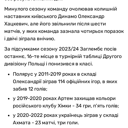
Минулого сезону команду очолював колишній
наставник київського Динамо Олександр
Хацкевич, але його звільнили після шести
матчів, у яких команда зазнала чотирьох поразок
і двічі зіграла внічию.
За підсумками сезону 2023/24 Заглембє посів
останнє, 16-те місце в турнірній таблиці Другого
дивізіону Польщі і понизився в класі.
Полярус у 2011-2019 роках в складі
Олександрії зіграв 114 офіційних ігор, в яких
забив 12 голів;
у 2019-2020 роках Артем захищав кольори
російського клубу Хімки - 34 гри, п'ять голів;
у 2020-2022 роках українець зіграв у складі
Ахмата - 23 матчі, три голи.