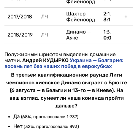
Фейеноорд
Шахтер —
2:1,
2017/2018
ЛЧ
+
Фейеноорд
3:1
Динамо —
1:3,
2018/2019
ЛЧ
-
Аякс
0:0
Полужирным шрифтом выделены домашние
матчи.
Андрей КУДЫРКО
Украина — Болгария:
восемь лет без наших побед в еврокубках
В третьем квалификационном раунде Лиги
чемпионов киевское Динамо сыграет с Брюгге
(6 августа — в Бельгии и 13-го — в Киеве). На
ваш взгляд, сумеет ли наша команда пройти
дальше?
Да
(68%, проголосовало: 1 937)
Нет
(32%, проголосовало: 893)