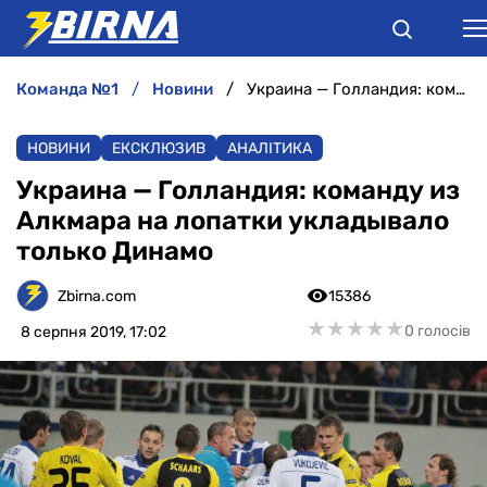
команда №1
новини
Украина — Голландия: команду из Алкмара на лопатки укладывало только Динамо
НОВИНИ
НОВИНИ
ЕКСКЛЮЗИВ
АНАЛІТИКА
АНАЛІТИКА
Украина — Голландия: команду из
Алкмара на лопатки укладывало
ІНТЕРВ'Ю
только Динамо
РІЗНЕ
Zbirna.com
15386
★
★
★
★
★
★
★
★
★
★
0 голосів
8 серпня 2019, 17:02
БУКМЕКЕРИ