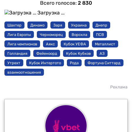
Всего голосов:
2 830
Загрузка ...
Шахтер
Динамо
Заря
Украина
Днепр
Лига Европы
Черноморец
Ворскла
ПСВ
Лига чемпионов
Аякс
Кубок УЕФА
Металлист
Голландия
Фейеноорд
Кубок Кубков
АЗ
Утрехт
Кубок Интертото
Рода
Фортуна Ситтард
взаимоотношения
Реклама