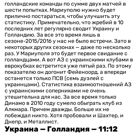
голландские команды по сумме двух матчей в
шести попытках. Мариуполю нужно будет
прилично постараться, чтобы улучшить эту
статистику.
Примечательно, что жребий в 10
последних лет регулярно сводит Украину и
Голландию. За все это время лишь в
сезоне-2015/2016 у нас не было встречи. Зато в
некоторых других сезонах — даже по несколько
раз.
У Мариуполя это будет первое свидание с
голландцами. А вот АЗ с украинскими клубами в
еврокубках встретится уже пятый раз. По этому
показателю он догонит Фейеноорд, а впереди
останется только ПСВ (семь дуэлей с
украинцами).
Статистика взаимоотношений АЗ
с украинскими соперниками не очень
утешительна для нас. За все время только
Динамо в 2010 году сумело обыграть клуб из
Алкмара. Причем дважды. Больше их не
побеждал никто. Хотя пробовали и Шахтер, и
Днепр, и Металлист.
Украина — Голландия — 11:12