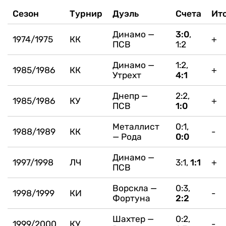
Сезон
Турнир
Дуэль
Счета
Ит
Динамо —
3:0
,
1974/1975
КК
+
ПСВ
1:2
Динамо —
1:2,
1985/1986
КК
+
Утрехт
4:1
Днепр —
2:2,
1985/1986
КУ
+
ПСВ
1:0
Металлист
0:1,
1988/1989
КК
-
— Рода
0:0
Динамо —
1997/1998
ЛЧ
3:1,
1:1
+
ПСВ
Ворскла —
0:3,
1998/1999
КИ
-
Фортуна
2:2
Шахтер —
0:2,
1999/2000
КУ
-