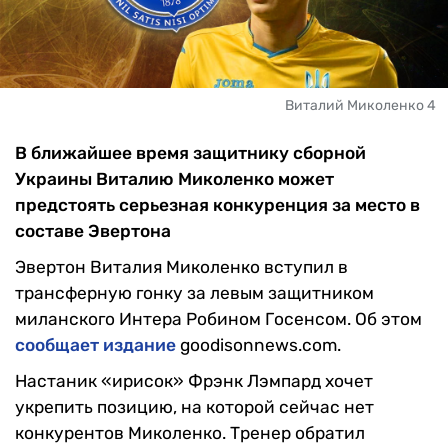
Виталий Миколенко 4
В ближайшее время защитнику сборной
Украины Виталию Миколенко может
предстоять серьезная конкуренция за место в
составе Эвертона
Эвертон Виталия Миколенко вступил в
трансферную гонку за левым защитником
миланского Интера Робином Госенсом. Об этом
сообщает издание
goodisonnews.com.
Настаник «ирисок» Фрэнк Лэмпард хочет
укрепить позицию, на которой сейчас нет
конкурентов Миколенко. Тренер обратил