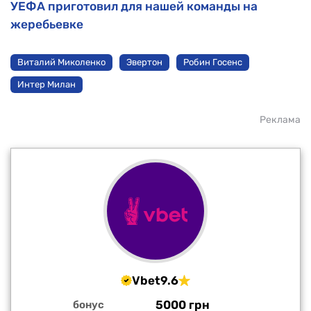
УЕФА приготовил для нашей команды на
жеребьевке
Виталий Миколенко
Эвертон
Робин Госенс
Интер Милан
Реклама
Vbet
9.6
5000 грн
бонус