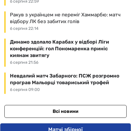
6 серпня 22:59
Ракув з українцем не переміг Хаммарбю: матч
відбору ЛК без забитих голів
6 серпня 22:14
Динамо здолало Карабах у відборі Ліги
конференцій: гол Пономаренка приніс
киянам звитягу
6 серпня 21:56
Невдалий матч Забарного: ПСЖ розгромно
програв Мальорці товариський трофей
6 серпня 09:00
Всі новини
Матчі збірної