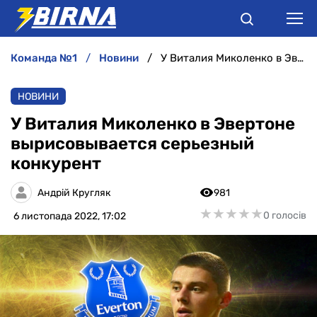
команда №1
новини
У Виталия Миколенко в Эвертоне вырисовывается серьезный конкурент
НОВИНИ
НОВИНИ
АНАЛІТИКА
У Виталия Миколенко в Эвертоне
вырисовывается серьезный
ІНТЕРВ'Ю
конкурент
РІЗНЕ
Андрій Кругляк
981
★
★
★
★
★
★
★
★
★
★
0 голосів
6 листопада 2022, 17:02
БУКМЕКЕРИ