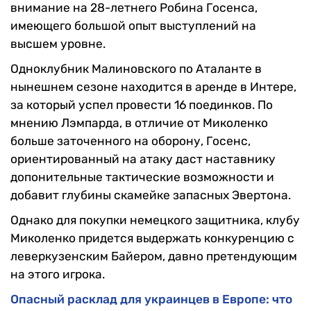
внимание на 28-летнего Робина Госенса,
имеющего большой опыт выступлений на
высшем уровне.
Одноклубник Малиновского по Аталанте в
нынешнем сезоне находится в аренде в Интере,
за который успел провести 16 поединков. По
мнению Лэмпарда, в отличие от Миколенко
больше заточенного на оборону, Госенс,
ориентированный на атаку даст наставнику
допонительные тактические возможности и
добавит глубины скамейке запасных Эвертона.
Однако для покупки немецкого защитника, клубу
Миколенко придется выдержать конкуренцию с
леверкузенским Байером, давно претендующим
на этого игрока.
Опасный расклад для украинцев в Европе: что