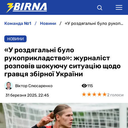
команда №1
новини
«У роздягальні було рукоприкладство»: журналіст розповів шокуючу ситуацію щодо гравця збірної України
НОВИНИ
НОВИНИ
АНАЛІТИКА
«У роздягальні було
рукоприкладство»: журналіст
ІНТЕРВ'Ю
розповів шокуючу ситуацію щодо
гравця збірної України
РІЗНЕ
Віктор Слюсаренко
115
БУКМЕКЕРИ
★
★
★
★
★
★
★
★
★
★
2 голоси
31 березня 2025, 22:45