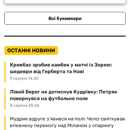
Всі букмекери
ОСТАННІ НОВИНИ
Кривбас зробив камбек у матчі із Зорею:
шедеври від Герберта та Наві
9 серпня 14:50
Лівий Берег не дотиснув Кудрівку: Петряк
повернувся на футбольне поле
8 серпня 20:56
Мудрик вдруге з'явився на полі: Челсі святкував
впевнену перемогу над Міланом у спарингу