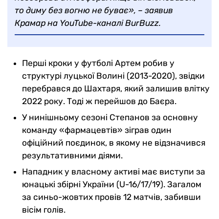
то диму без вогню не буває», – заявив
Крамар на YouTube-каналі BurBuzz.
Перші кроки у футболі Артем робив у
структурі луцької Волині (2013-2020), звідки
перебрався до Шахтаря, який залишив влітку
2022 року. Тоді ж перейшов до Баєра.
У нинішньому сезоні Степанов за основну
команду «фармацевтів» зіграв один
офіційний поєдинок, в якому не відзначився
результативними діями.
Нападник у власному активі має виступи за
юнацькі збірні України (U-16/17/19). Загалом
за синьо-жовтих провів 12 матчів, забивши
вісім голів.