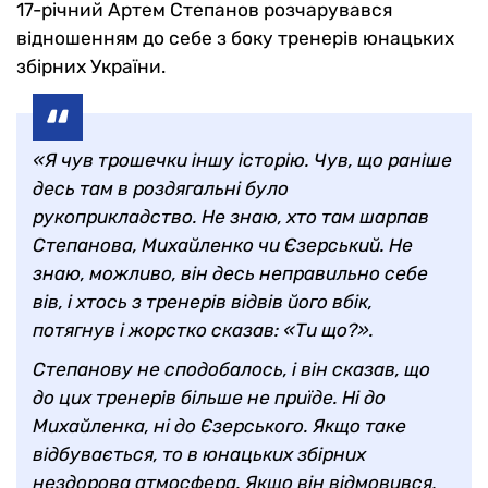
17-річний Артем Степанов розчарувався
відношенням до себе з боку тренерів юнацьких
збірних України.
«Я чув трошечки іншу історію. Чув, що раніше
десь там в роздягальні було
рукоприкладство. Не знаю, хто там шарпав
Степанова, Михайленко чи Єзерський. Не
знаю, можливо, він десь неправильно себе
вів, і хтось з тренерів відвів його вбік,
потягнув і жорстко сказав: «Ти що?».
Степанову не сподобалось, і він сказав, що
до цих тренерів більше не приїде. Ні до
Михайленка, ні до Єзерського. Якщо таке
відбувається, то в юнацьких збірних
нездорова атмосфера. Якщо він відмовився,