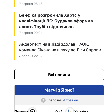
7 серпня 08:48
Бенфіка розгромила Хартс у
кваліфікації ЛЄ: Судаков оформив
асист, Трубін відпочивав
7 серпня 00:04
Андерлехт на виїзді здолав ПАОК:
команда Сікана на шляху до Ліги Європи
6 серпня 22:59
Всі новини
Матчі збірної
Friendlies
31 травня
Польща
Україна
0 : 2