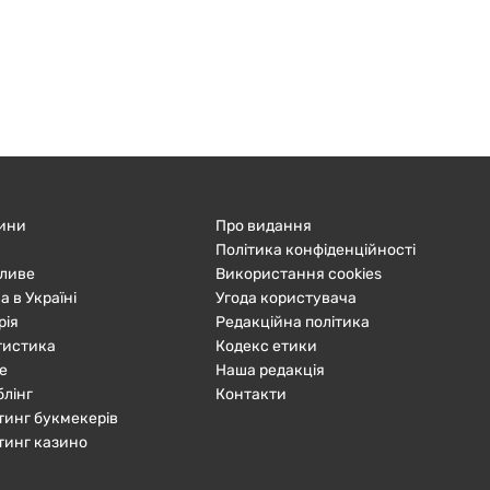
ини
Про видання
Політика конфіденційності
ливе
Використання cookies
а в Україні
Угода користувача
рія
Редакційна політика
тистика
Кодекс етики
е
Наша редакція
блінг
Контакти
тинг букмекерів
тинг казино