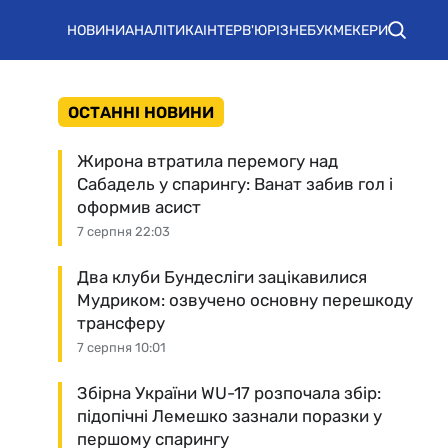
НОВИНИ
АНАЛІТИКА
ІНТЕРВ'Ю
РІЗНЕ
БУКМЕКЕРИ
ОСТАННІ НОВИНИ
Жирона втратила перемогу над
Сабадель у спарингу: Ванат забив гол і
оформив асист
7 серпня 22:03
Два клуби Бундесліги зацікавилися
Мудриком: озвучено основну перешкоду
трансферу
7 серпня 10:01
Збірна України WU-17 розпочала збір:
підопічні Лемешко зазнали поразки у
першому спарингу