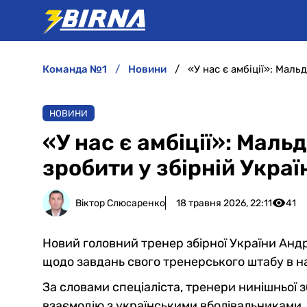
команда №1
новини
«У нас є амбіції»: Маль
НОВИНИ
«У нас є амбіції»: Маль
зробити у збірній Украї
Віктор Слюсаренко
18 травня 2026, 22:11
41
Новий головний тренер збірної України Анд
щодо завдань свого тренерського штабу в на
За словами спеціаліста, тренери нинішньої з
взаємодію з українськими вболівальниками.