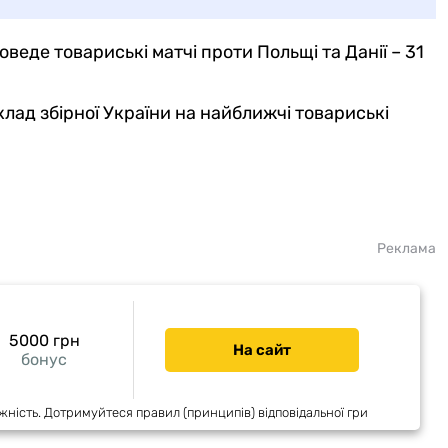
еде товариські матчі проти Польщі та Данії – 31
лад збірної України на найближчі товариські
Реклама
5000 грн
На сайт
бонус
жність. Дотримуйтеся правил (принципів) відповідальної гри