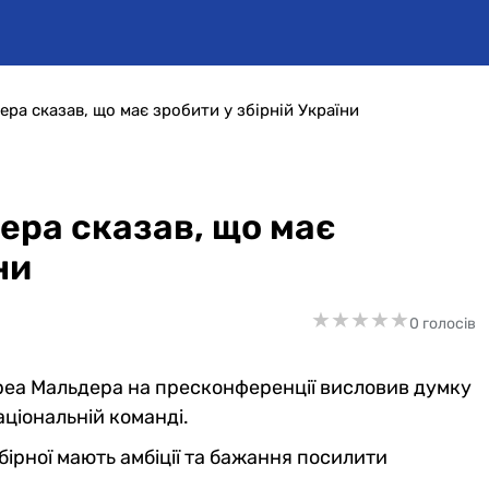
дера сказав, що має зробити у збірній України
дера сказав, що має
ни
★
★
★
★
★
★
★
★
★
★
0 голосів
реа Мальдера на пресконференції висловив думку
ціональній команді.
бірної мають амбіції та бажання посилити