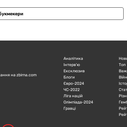
 букмекери
Аналітика
Нов
Інтерв'ю
Топ
Ексклюзив
Важ
ання на zbirna.com
Блоги
Війн
Євро-2024
Істо
ЧC-2022
Ста
Ліга націй
Різн
Олімпіада-2024
Гем
Гравці
Рей
Рей